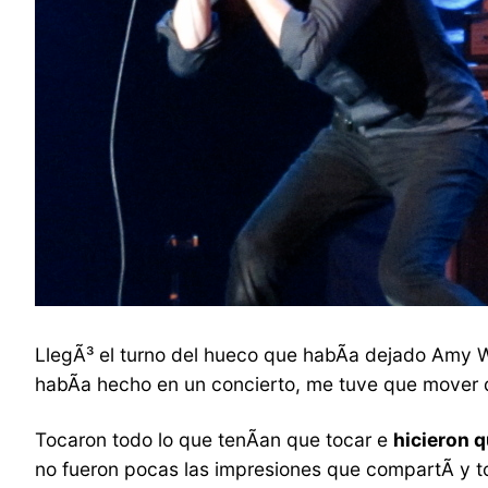
LlegÃ³ el turno del hueco que habÃ­a dejado Amy 
habÃ­a hecho en un concierto, me tuve que mover d
Tocaron todo lo que tenÃ­an que tocar e
hicieron q
no fueron pocas las impresiones que compartÃ­ y 