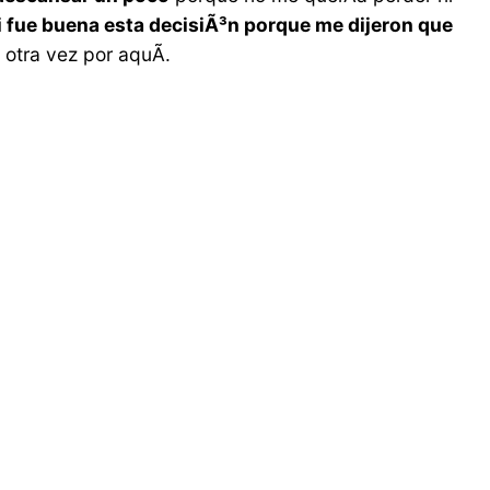
 fue buena esta decisiÃ³n porque me dijeron que
otra vez por aquÃ­.