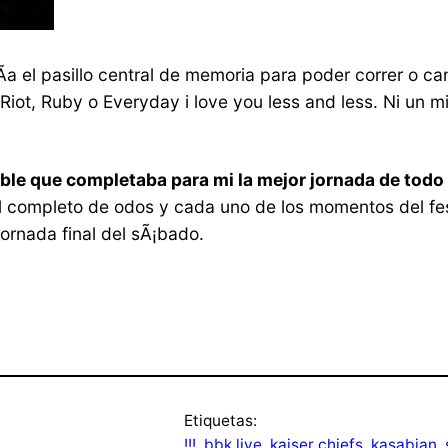
­a el pasillo central de memoria para poder correr o ca
iot, Ruby o Everyday i love you less and less. Ni un mi
able que completaba para mi la mejor jornada de todo e
 al completo de odos y cada uno de los momentos del fes
jornada final del sÃ¡bado.
Etiquetas:
!!!
, 
bbk live
, 
kaiser chiefs
, 
kasabian
, 