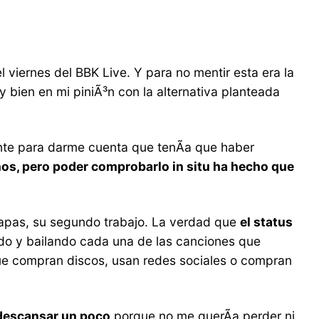
 viernes del BBK Live. Y para no mentir esta era la
bien en mi piniÃ³n con la alternativa planteada
iente para darme cuenta que tenÃ­a que haber
inos, pero poder comprobarlo in situ ha hecho que
apas, su segundo trabajo. La verdad que
el status
ando y bailando cada una de las canciones que
 que compran discos, usan redes sociales o compran
 descansar un poco
porque no me querÃ­a perder ni