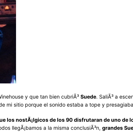
Winehouse y que tan bien cubriÃ³
Suede
. SaliÃ³ a esc
e mi sitio porque el sonido estaba a tope y presagiaba
ue los nostÃ¡lgicos de los 90 disfrutaran de uno de lo
todos llegÃ¡bamos a la misma conclusiÃ³n,
grandes Sue