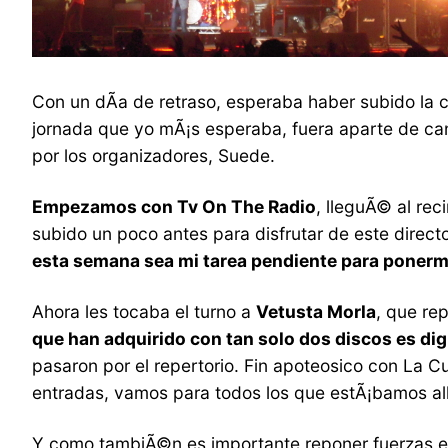
Con un dÃ­a de retraso, esperaba haber subido la cr
jornada que yo mÃ¡s esperaba, fuera aparte de ca
por los organizadores, Suede.
Empezamos con Tv On The Radio
, lleguÃ© al rec
subido un poco antes para disfrutar de este direct
esta semana sea mi tarea pendiente para ponerme
Ahora les tocaba el turno a
Vetusta Morla
, que re
que han adquirido con tan solo dos discos es di
pasaron por el repertorio. Fin apoteosico con La 
entradas, vamos para todos los que estÃ¡bamos all
Y como tambiÃ©n es importante reponer fuerzas en