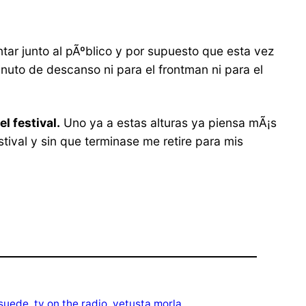
ntar junto al pÃºblico y por supuesto que esta vez
nuto de descanso ni para el frontman ni para el
l festival.
Uno ya a estas alturas ya piensa mÃ¡s
tival y sin que terminase me retire para mis
suede
, 
tv on the radio
, 
vetusta morla