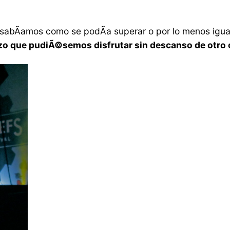
abÃ­amos como se podÃ­a superar o por lo menos igua
hizo que pudiÃ©semos disfrutar sin descanso de otro 