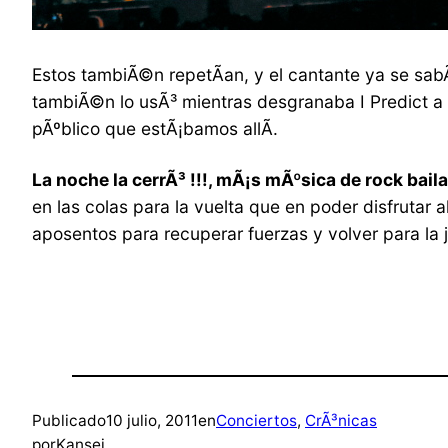
Estos tambiÃ©n repetÃ­an, y el cantante ya se sabÃ
tambiÃ©n lo usÃ³ mientras desgranaba I Predict a R
pÃºblico que estÃ¡bamos allÃ­.
La noche la cerrÃ³ !!!, mÃ¡s mÃºsica de rock bail
en las colas para la vuelta que en poder disfrutar
aposentos para recuperar fuerzas y volver para la 
Publicado
10 julio, 2011
en
Conciertos
, 
CrÃ³nicas
por
Kansei