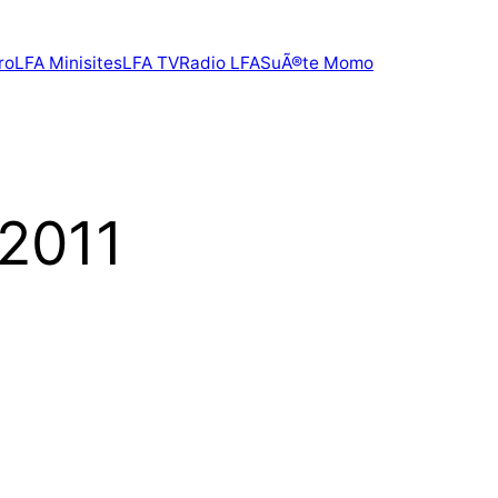
ro
LFA Minisites
LFA TV
Radio LFA
SuÃ®te Momo
/2011