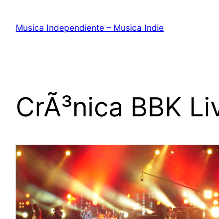
Saltar
al
Musica Independiente – Musica Indie
contenido
CrÃ³nica BBK Li