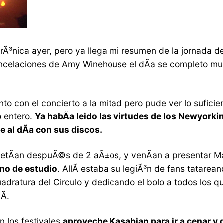
Ã³nica ayer, pero ya llega mi resumen de la jornada del
ncelaciones de Amy Winehouse el dÃ­a se completo muy 
into con el concierto a la mitad pero pude ver lo sufic
o entero.
Ya habÃ­a leido las virtudes de los Newyork
 al dÃ­a con sus discos.
petÃ­an despuÃ©s de 2 aÃ±os, y venÃ­an a presentar M
gno de estudio
. AllÃ­ estaba su legiÃ³n de fans tatare
Cuadratura del Circulo y dedicando el bolo a todos los
Ã­.
 los festivales
aproveche Kasabian para ir a cenar y