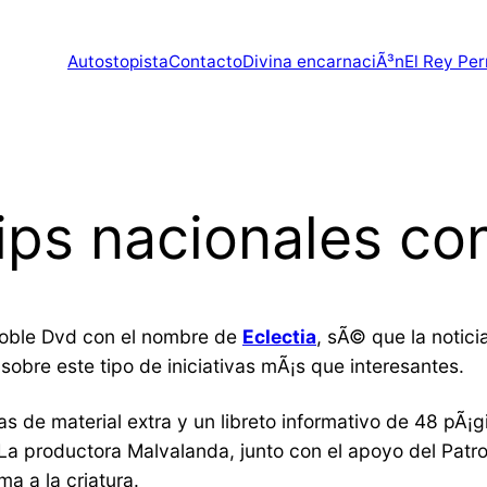
Autostopista
Contacto
Divina encarnaciÃ³n
El Rey Per
clips nacionales c
doble Dvd con el nombre de
Eclectia
, sÃ© que la notici
sobre este tipo de iniciativas mÃ¡s que interesantes.
s de material extra y un libreto informativo de 48 pÃ¡g
 La productora Malvalanda, junto con el apoyo del Patr
a a la criatura.