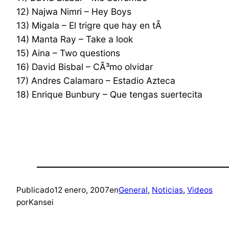
12) Najwa Nimri – Hey Boys
13) Migala – El trigre que hay en tÃ­
14) Manta Ray – Take a look
15) Aina – Two questions
16) David Bisbal – CÃ³mo olvidar
17) Andres Calamaro – Estadio Azteca
18) Enrique Bunbury – Que tengas suertecita
Publicado
12 enero, 2007
en
General
, 
Noticias
, 
Videos
por
Kansei