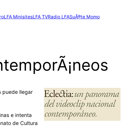
ro
LFA Minisites
LFA TV
Radio LFA
SuÃ®te Momo
ontemporÃ¡neos
a puede llegar
inas e intenta
onato de Cultura