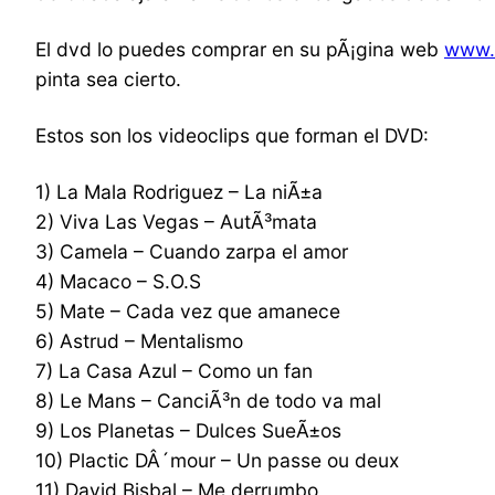
El dvd lo puedes comprar en su pÃ¡gina web
www.e
pinta sea cierto.
Estos son los videoclips que forman el DVD:
1) La Mala Rodriguez – La niÃ±a
2) Viva Las Vegas – AutÃ³mata
3) Camela – Cuando zarpa el amor
4) Macaco – S.O.S
5) Mate – Cada vez que amanece
6) Astrud – Mentalismo
7) La Casa Azul – Como un fan
8) Le Mans – CanciÃ³n de todo va mal
9) Los Planetas – Dulces SueÃ±os
10) Plactic DÂ´mour – Un passe ou deux
11) David Bisbal – Me derrumbo