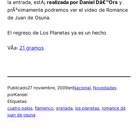
la entrada, estÃ¡
realizada por Daniel Dâ€™Ors
y
prÃ³ximamente podremos ver el video de Romance
de Juan de Osuna.
El regreso de Los Planetas ya es un hecho.
VÃ­a:
21 gramos
Publicado
27 noviembre, 2009
en
Nacional
, 
Novedades
por
Kansei
Etiquetas:
cuatro palos
, 
flamenco
, 
granada
, 
los planetas
, 
romance de
juan de osuna