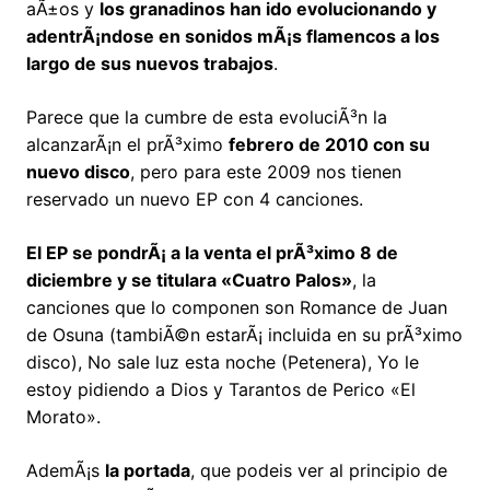
aÃ±os y
los granadinos han ido evolucionando y
adentrÃ¡ndose en sonidos mÃ¡s flamencos a los
largo de sus nuevos trabajos
.
Parece que la cumbre de esta evoluciÃ³n la
alcanzarÃ¡n el prÃ³ximo
febrero de 2010 con su
nuevo disco
, pero para este 2009 nos tienen
reservado un nuevo EP con 4 canciones.
El EP se pondrÃ¡ a la venta el prÃ³ximo 8 de
diciembre y se titulara «Cuatro Palos»
, la
canciones que lo componen son Romance de Juan
de Osuna (tambiÃ©n estarÃ¡ incluida en su prÃ³ximo
disco), No sale luz esta noche (Petenera), Yo le
estoy pidiendo a Dios y Tarantos de Perico «El
Morato».
AdemÃ¡s
la portada
, que podeis ver al principio de