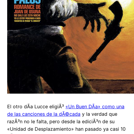
El otro dÃ­a Lucce eligiÃ³
«Un Buen DÃ­a» como una
de las canciones de la dÃ©cada
y la verdad que
razÃ³n no le falta, pero desde la ediciÃ³n de su
«Unidad de Desplazamiento» han pasado ya casi 10