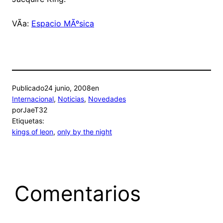
VÃ­a:
Espacio MÃºsica
Publicado
24 junio, 2008
en
Internacional
, 
Noticias
, 
Novedades
por
JaeT32
Etiquetas:
kings of leon
, 
only by the night
Comentarios