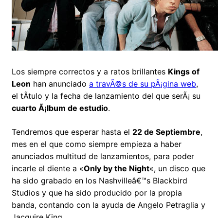
Los siempre correctos y a ratos brillantes
Kings of
Leon
han anunciado
a travÃ©s de su pÃ¡gina web
,
el tÃ­tulo y la fecha de lanzamiento del que serÃ¡ su
cuarto Ã¡lbum de estudio
.
Tendremos que esperar hasta el
22 de Septiembre
,
mes en el que como siempre empieza a haber
anunciados multitud de lanzamientos, para poder
incarle el diente a «
Only by the Night
«, un disco que
ha sido grabado en los Nashvilleâ€™s Blackbird
Studios y que ha sido producido por la propia
banda, contando con la ayuda de Angelo Petraglia y
Jacquire King.