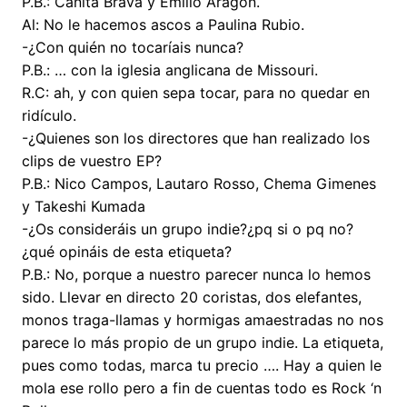
P.B.: Cañita Brava y Emilio Aragón.
Al: No le hacemos ascos a Paulina Rubio.
-¿Con quién no tocaríais nunca?
P.B.: … con la iglesia anglicana de Missouri.
R.C: ah, y con quien sepa tocar, para no quedar en
ridículo.
-¿Quienes son los directores que han realizado los
clips de vuestro EP?
P.B.: Nico Campos, Lautaro Rosso, Chema Gimenes
y Takeshi Kumada
-¿Os consideráis un grupo indie?¿pq si o pq no?
¿qué opináis de esta etiqueta?
P.B.: No, porque a nuestro parecer nunca lo hemos
sido. Llevar en directo 20 coristas, dos elefantes,
monos traga-llamas y hormigas amaestradas no nos
parece lo más propio de un grupo indie. La etiqueta,
pues como todas, marca tu precio …. Hay a quien le
mola ese rollo pero a fin de cuentas todo es Rock ‘n