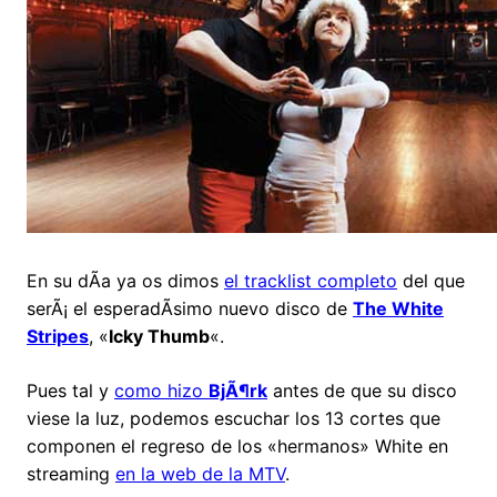
En su dÃ­a ya os dimos
el tracklist completo
del que
serÃ¡ el esperadÃ­simo nuevo disco de
The White
Stripes
, «
Icky Thumb
«.
Pues tal y
como hizo
BjÃ¶rk
antes de que su disco
viese la luz, podemos escuchar los 13 cortes que
componen el regreso de los «hermanos» White en
streaming
en la web de la MTV
.