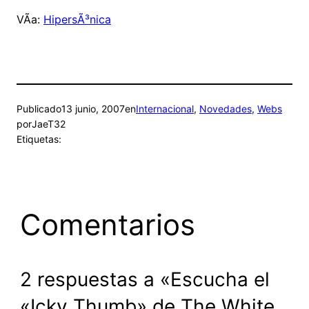
VÃ­a:
HipersÃ³nica
Publicado
13 junio, 2007
en
Internacional
, 
Novedades
, 
Webs
por
JaeT32
Etiquetas:
Comentarios
2 respuestas a «Escucha el
«Icky Thumb» de The White