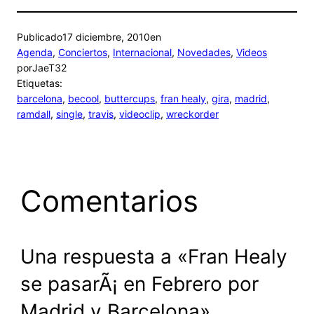
Publicado
17 diciembre, 2010
en
Agenda
, 
Conciertos
, 
Internacional
, 
Novedades
, 
Videos
por
JaeT32
Etiquetas:
barcelona
, 
becool
, 
buttercups
, 
fran healy
, 
gira
, 
madrid
, 
ramdall
, 
single
, 
travis
, 
videoclip
, 
wreckorder
Comentarios
Una respuesta a «Fran Healy
se pasarÃ¡ en Febrero por
Madrid y Barcelona»