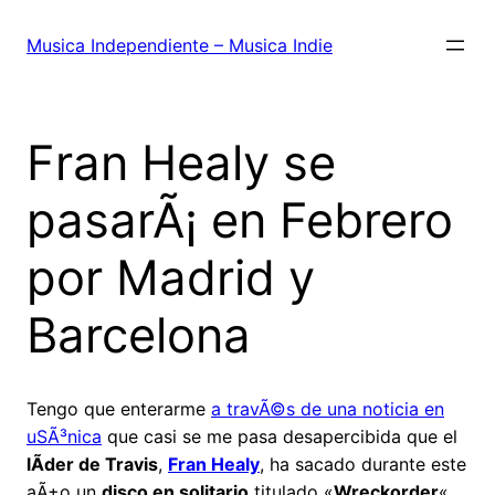
Saltar
al
Musica Independiente – Musica Indie
contenido
Fran Healy se
pasarÃ¡ en Febrero
por Madrid y
Barcelona
Tengo que enterarme
a travÃ©s de una noticia en
uSÃ³nica
que casi se me pasa desapercibida que el
lÃ­der de Travis
,
Fran Healy
, ha sacado durante este
aÃ±o un
disco en solitario
titulado «
Wreckorder
«.