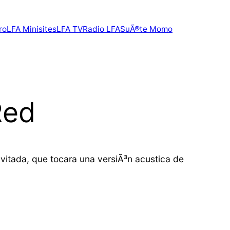
ro
LFA Minisites
LFA TV
Radio LFA
SuÃ®te Momo
Red
vitada, que tocara una versiÃ³n acustica de