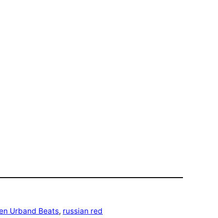
en Urband Beats
, 
russian red