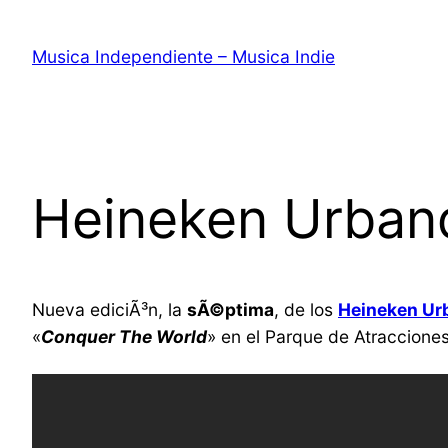
Saltar
al
Musica Independiente – Musica Indie
contenido
Heineken Urband
Nueva ediciÃ³n, la
sÃ©ptima
, de los
Heineken Ur
«
Conquer The World
» en el Parque de Atraccione