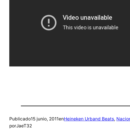
Publicado
15 junio, 2011
en
Heineken Urband Beats
, 
Nacio
por
JaeT32