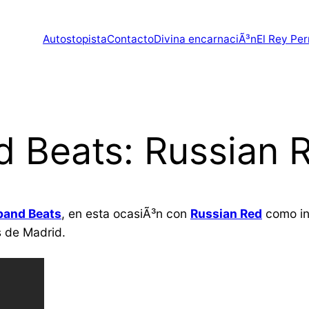
Autostopista
Contacto
Divina encarnaciÃ³n
El Rey Per
 Beats: Russian 
band Beats
, en esta ocasiÃ³n con
Russian Red
como in
s de Madrid.