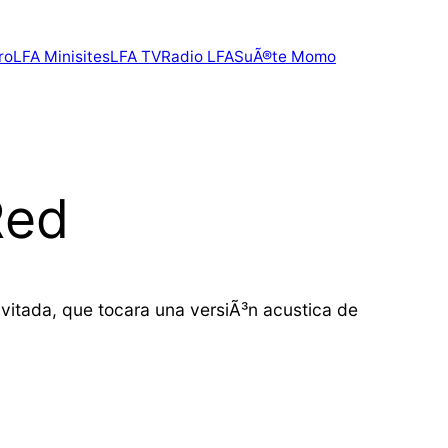
ro
LFA Minisites
LFA TV
Radio LFA
SuÃ®te Momo
Red
vitada, que tocara una versiÃ³n acustica de