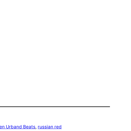
en Urband Beats
, 
russian red