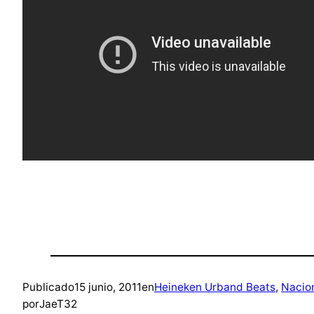
Publicado
15 junio, 2011
en
Heineken Urband Beats
, 
Nacio
por
JaeT32