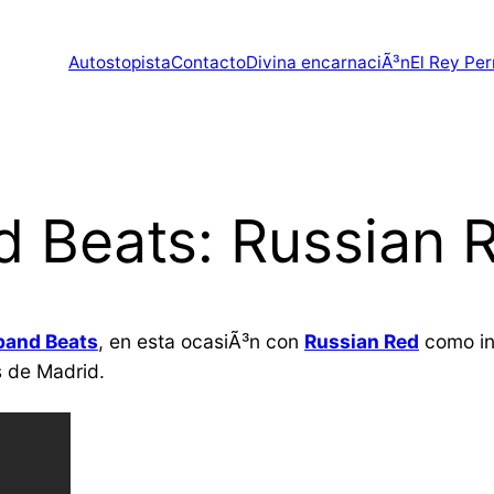
Autostopista
Contacto
Divina encarnaciÃ³n
El Rey Per
 Beats: Russian 
band Beats
, en esta ocasiÃ³n con
Russian Red
como in
s de Madrid.