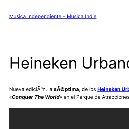
Saltar
al
Musica Independiente – Musica Indie
contenido
Heineken Urband
Nueva ediciÃ³n, la
sÃ©ptima
, de los
Heineken Ur
«
Conquer The World
» en el Parque de Atraccione