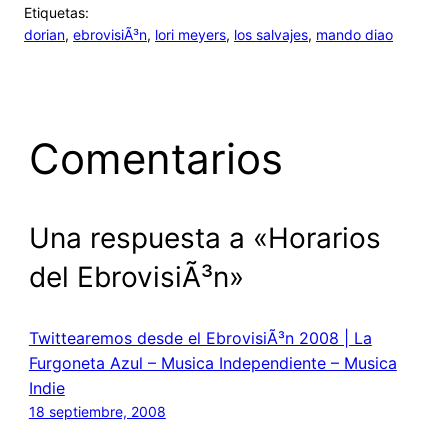
Etiquetas:
dorian
, 
ebrovisiÃ³n
, 
lori meyers
, 
los salvajes
, 
mando diao
Comentarios
Una respuesta a «Horarios
del EbrovisiÃ³n»
Twittearemos desde el EbrovisiÃ³n 2008 | La
Furgoneta Azul – Musica Independiente – Musica
Indie
18 septiembre, 2008