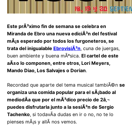
Este prÃ³ximo fin de semana se celebra en
Miranda de Ebro una nueva ediciÃ³n del festival
mÃ¡s esperado por todos los furgoneteros, se
trata del inigualable
EbrovisiÃ³n
, cuna de juergas,
buen ambiente y buena mÃºsica.
El cartel de este
aÃ±o lo componen, entre otros, Lori Meyers,
Mando Diao, Los Salvajes o Dorian
.
Recordad que aparte del tema musical tambiÃ©n
se
organiza una comida popular para el sÃ¡bado al
mediodÃ­a que por el mÃ³dico precio de 2â‚¬
puedes disfrutarla junto a la sesiÃ³n de Sergio
Tachenko
, si todavÃ­a dudas en ir o no, no te lo
pienses mÃ¡s y allÃ­ nos vemos.