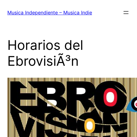
Saltar
al
Musica Independiente – Musica Indie
contenido
Horarios del
EbrovisiÃ³n