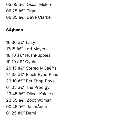
05:05 â€“ Oscar Mulero
06:25 â€“ Tiga
06:35 â€“ Dave Clarke
SÃ¡bado
16:30 â€“ Lazy
17:15 â€“ Lori Meyers
18:10 â€“ HushPuppies
19:10 â€“ Cycle
20:15 â€“ Stereo MCâ€™s
21:35 â€“ Black Eyed Peas
23:10 â€“ Pet Shop Boys
01:05 â€“ The Prodigy
23:45 â€“ Oliver Koletzki
23:55 â€“ Zoot Woman
00:45 â€“ JaumÃ«tic
01:25 â€“ Demi