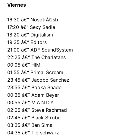
Viernes
16:30 â€“ NosotrÃ¤sh
17:20 â€“ Sexy Sadie
18:20 â€“ Digitalism
19:35 â€“ Editors
21:00 â€“ ADF SoundSystem
22:25 â€“ The Charlatans
00:05 â€“ HIM
01:55 â€“ Primal Scream
23:45 â€“ Jacobo Sanchez
23:55 â€“ Booka Shade
00:35 â€“ Adam Beyer
00:55 â€“ M.A.N.D.Y.
02:05 â€“ Steve Rachmad
02:45 â€“ Black Strobe
03:35 â€“ Ben Sims
04:35 â€“ Tiefschwarz