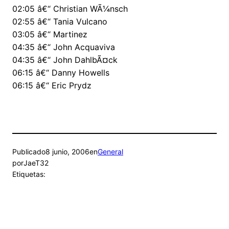
02:05 â€“ Christian WÃ¼nsch
02:55 â€“ Tania Vulcano
03:05 â€“ Martinez
04:35 â€“ John Acquaviva
04:35 â€“ John DahlbÃ¤ck
06:15 â€“ Danny Howells
06:15 â€“ Eric Prydz
Publicado
8 junio, 2006
en
General
por
JaeT32
Etiquetas: