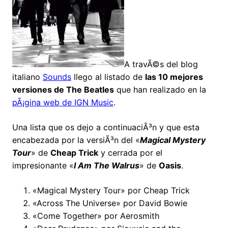
A travÃ©s del blog
italiano
Sounds
llego al listado de
las 10 mejores
versiones de The Beatles
que han realizado en la
pÃ¡gina web de IGN Music
.
Una lista que os dejo a continuaciÃ³n y que esta
encabezada por la versiÃ³n del «
Magical Mystery
Tour
» de
Cheap Trick
y cerrada por el
impresionante «
I Am The Walrus
» de
Oasis
.
«Magical Mystery Tour» por Cheap Trick
«Across The Universe» por David Bowie
«Come Together» por Aerosmith