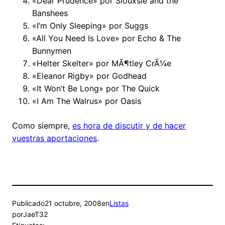
«Dear Prudence» por Siouxsie and the
Banshees
«I’m Only Sleeping» por Suggs
«All You Need Is Love» por Echo & The
Bunnymen
«Helter Skelter» por MÃ¶tley CrÃ¼e
«Eleanor Rigby» por Godhead
«It Won’t Be Long» por The Quick
«I Am The Walrus» por Oasis
Como siempre,
es hora de discutir y de hacer
vuestras aportaciones
.
Publicado
21 octubre, 2008
en
Listas
por
JaeT32