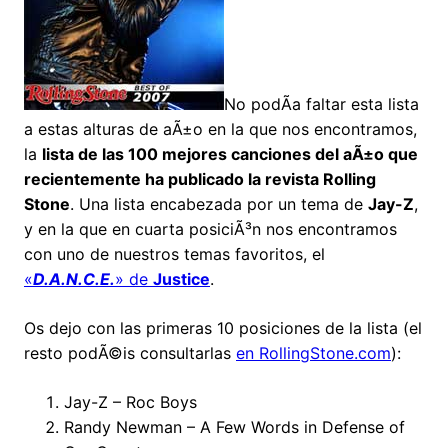
No podÃ­a faltar esta lista
a estas alturas de aÃ±o en la que nos encontramos,
la
lista de las 100 mejores canciones del aÃ±o que
recientemente ha publicado la revista Rolling
Stone
. Una lista encabezada por un tema de
Jay-Z
,
y en la que en cuarta posiciÃ³n nos encontramos
con uno de nuestros temas favoritos, el
«
D.A.N.C.E.
» de
Justice
.
Os dejo con las primeras 10 posiciones de la lista (el
resto podÃ©is consultarlas
en RollingStone.com
):
Jay-Z – Roc Boys
Randy Newman – A Few Words in Defense of