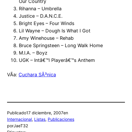
Our Country
Rihanna – Umbrella
Justice – D.A.N.C.E.
Bright Eyes – Four Winds
Lil Wayne – Dough Is What I Got
Amy Winehouse – Rehab
Bruce Springsteen – Long Walk Home
M.I.A. – Boyz
UGK – Intâ€™l Playerâ€™s Anthem
VÃ­a:
Cuchara SÃ³nica
Publicado
17 diciembre, 2007
en
Internacional
, 
Listas
, 
Publicaciones
por
JaeT32