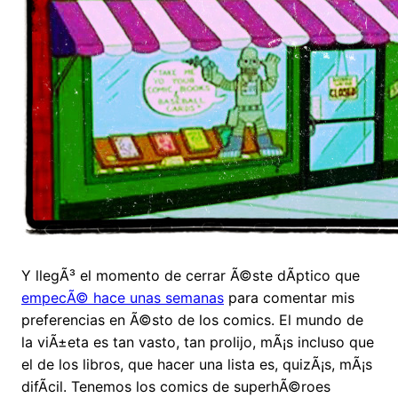
Y llegÃ³ el momento de cerrar Ã©ste dÃ­ptico que
empecÃ© hace unas semanas
para comentar mis
preferencias en Ã©sto de los comics. El mundo de
la viÃ±eta es tan vasto, tan prolijo, mÃ¡s incluso que
el de los libros, que hacer una lista es, quizÃ¡s, mÃ¡s
difÃ­cil. Tenemos los comics de superhÃ©roes