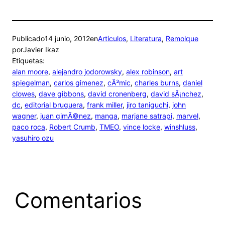
Publicado
14 junio, 2012
en
Articulos
, 
Literatura
, 
Remolque
por
Javier Ikaz
Etiquetas:
alan moore
, 
alejandro jodorowsky
, 
alex robinson
, 
art
spiegelman
, 
carlos gimenez
, 
cÃ³mic
, 
charles burns
, 
daniel
clowes
, 
dave gibbons
, 
david cronenberg
, 
david sÃ¡nchez
, 
dc
, 
editorial bruguera
, 
frank miller
, 
jiro taniguchi
, 
john
wagner
, 
juan gimÃ©nez
, 
manga
, 
marjane satrapi
, 
marvel
, 
paco roca
, 
Robert Crumb
, 
TMEO
, 
vince locke
, 
winshluss
, 
yasuhiro ozu
Comentarios