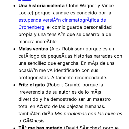
Una historia violenta
(John Wagner y Vince
Locke) porque, aunque es conocido por la
estupenda versiÃ³n cinematogrÃ¡fica de
Cronenberg
, el comic guarda personalidad
propia y una tensiÃ³n que se desarrolla de
manera increÃ­ble.
Malas ventas
(Alex Robinson) porque es un
catÃ¡logo de pequeÃ±as historias narradas con
una sencillez que engancha. En mÃ¡s de una
ocasiÃ³n me vÃ­ identificado con sus
protagonistas. Altamente recomendable.
Fritz el gato
(Robert Crumb) porque la
irreverencia de su autor es de lo mÃ¡s
divertido y ha demostrado ser un maestro
total en Ã©sto de las bajezas humanas.
tambiÃ©n dirÃ­a
Mis problemas con las mujeres
o
GÃ©nesis
.
TÃº me has matado
(David SÃ¡nchez) porque