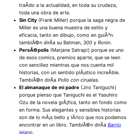
traÃ­do a la actualidad, en toda su crudeza,
toda una obra de arte.
Sin City
(Frank Miller) porque la saga negra de
Miller es una buena muestra de estilo y
eficacia, tanto en dibujo, como en guiÃ³n.
tambiÃ©n dirÃ­a su Batman,
300
y
Ronin
.
PersÃ©polis
(Marjane Satrapi) porque es uno
de esos comics, premios aparte, que se leen
con sencillez mientras que nos cuenta mil
historias, con un sentido plÃ¡stico increÃ­ble.
TambiÃ©n dirÃ­a
Pollo con ciruelas
.
El almanaque de mi padre
(Jiro Taniguchi)
porque pienso que Taniguchi es el Yasuhiro
Ozu de la novela grÃ¡fica, tanto en fondo como
en forma. Sus elegantes y sensibles historias
son de lo mÃ¡s bello y lÃ­rico que nos podemos
encontrar en un libro. TambiÃ©n dirÃ­a
Barrio
lejano
.