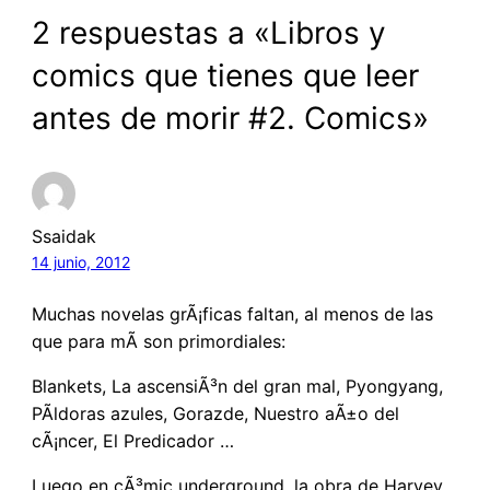
2 respuestas a «Libros y
comics que tienes que leer
antes de morir #2. Comics»
Ssaidak
14 junio, 2012
Muchas novelas grÃ¡ficas faltan, al menos de las
que para mÃ­ son primordiales:
Blankets, La ascensiÃ³n del gran mal, Pyongyang,
PÃ­ldoras azules, Gorazde, Nuestro aÃ±o del
cÃ¡ncer, El Predicador …
Luego en cÃ³mic underground, la obra de Harvey