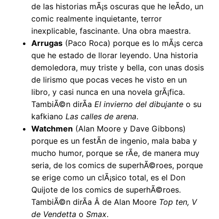
de las historias mÃ¡s oscuras que he leÃ­do, un
comic realmente inquietante, terror
inexplicable, fascinante. Una obra maestra.
Arrugas
(Paco Roca) porque es lo mÃ¡s cerca
que he estado de llorar leyendo. Una historia
demoledora, muy triste y bella, con unas dosis
de lirismo que pocas veces he visto en un
libro, y casi nunca en una novela grÃ¡fica.
TambiÃ©n dirÃ­a
El invierno del dibujante
o su
kafkiano
Las calles de arena
.
Watchmen
(Alan Moore y Dave Gibbons)
porque es un festÃ­n de ingenio, mala baba y
mucho humor, porque se rÃ­e, de manera muy
seria, de los comics de superhÃ©roes, porque
se erige como un clÃ¡sico total, es el Don
Quijote de los comics de superhÃ©roes.
TambiÃ©n dirÃ­a Â de Alan Moore
Top ten, V
de Vendetta
o
Smax
.