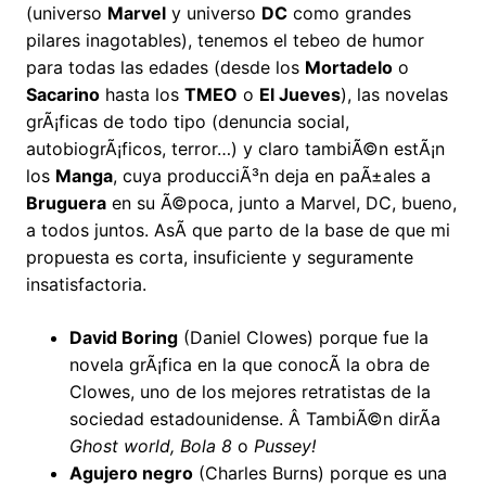
(universo
Marvel
y universo
DC
como grandes
pilares inagotables), tenemos el tebeo de humor
para todas las edades (desde los
Mortadelo
o
Sacarino
hasta los
TMEO
o
El Jueves
), las novelas
grÃ¡ficas de todo tipo (denuncia social,
autobiogrÃ¡ficos, terror…) y claro tambiÃ©n estÃ¡n
los
Manga
, cuya producciÃ³n deja en paÃ±ales a
Bruguera
en su Ã©poca, junto a Marvel, DC, bueno,
a todos juntos. AsÃ­ que parto de la base de que mi
propuesta es corta, insuficiente y seguramente
insatisfactoria.
David Boring
(Daniel Clowes) porque fue la
novela grÃ¡fica en la que conocÃ­ la obra de
Clowes, uno de los mejores retratistas de la
sociedad estadounidense. Â TambiÃ©n dirÃ­a
Ghost world, Bola 8
o
Pussey!
Agujero negro
(Charles Burns) porque es una