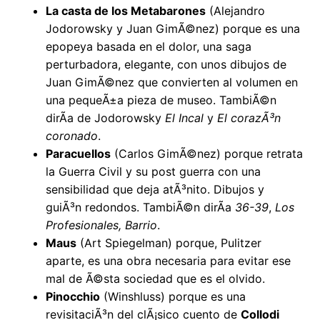
La casta de los Metabarones
(Alejandro
Jodorowsky y Juan GimÃ©nez) porque es una
epopeya basada en el dolor, una saga
perturbadora, elegante, con unos dibujos de
Juan GimÃ©nez que convierten al volumen en
una pequeÃ±a pieza de museo. TambiÃ©n
dirÃ­a de Jodorowsky
El Incal
y
El corazÃ³n
coronado
.
Paracuellos
(Carlos GimÃ©nez) porque retrata
la Guerra Civil y su post guerra con una
sensibilidad que deja atÃ³nito. Dibujos y
guiÃ³n redondos. TambiÃ©n dirÃ­a
36-39
,
Los
Profesionales, Barrio
.
Maus
(Art Spiegelman) porque, Pulitzer
aparte, es una obra necesaria para evitar ese
mal de Ã©sta sociedad que es el olvido.
Pinocchio
(Winshluss) porque es una
revisitaciÃ³n del clÃ¡sico cuento de
Collodi