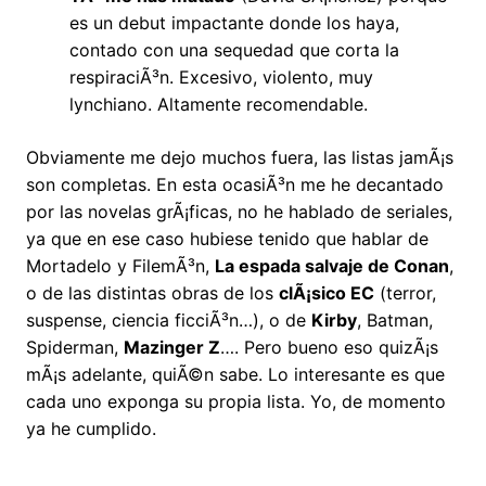
es un debut impactante donde los haya,
contado con una sequedad que corta la
respiraciÃ³n. Excesivo, violento, muy
lynchiano. Altamente recomendable.
Obviamente me dejo muchos fuera, las listas jamÃ¡s
son completas. En esta ocasiÃ³n me he decantado
por las novelas grÃ¡ficas, no he hablado de seriales,
ya que en ese caso hubiese tenido que hablar de
Mortadelo y FilemÃ³n,
La espada salvaje de Conan
,
o de las distintas obras de los
clÃ¡sico EC
(terror,
suspense, ciencia ficciÃ³n…), o de
Kirby
, Batman,
Spiderman,
Mazinger Z
…. Pero bueno eso quizÃ¡s
mÃ¡s adelante, quiÃ©n sabe. Lo interesante es que
cada uno exponga su propia lista. Yo, de momento
ya he cumplido.