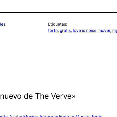
des
Etiquetas:
forth
, 
gratis
, 
love is noise
, 
mover
, 
m
 nuevo de The Verve»
neta Azul – Musica Independiente – Musica Indie