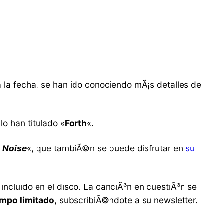
 la fecha, se han ido conociendo mÃ¡s detalles de
lo han titulado «
Forth
«.
s Noise
«, que tambiÃ©n se puede disfrutar en
su
incluido en el disco. La canciÃ³n en cuestiÃ³n se
empo limitado
, subscribiÃ©ndote a su newsletter.