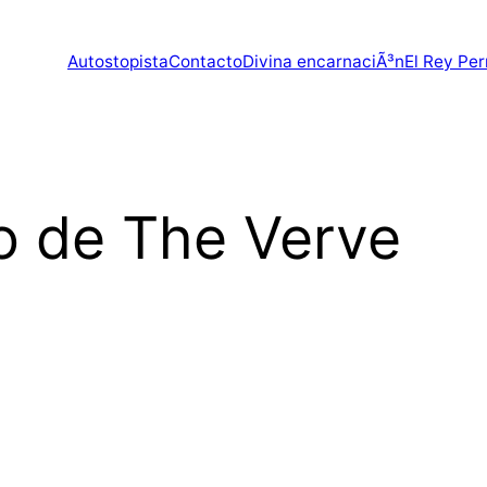
Autostopista
Contacto
Divina encarnaciÃ³n
El Rey Per
o de The Verve