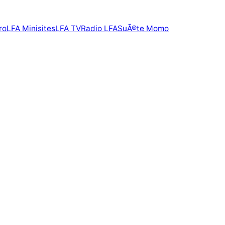
ro
LFA Minisites
LFA TV
Radio LFA
SuÃ®te Momo