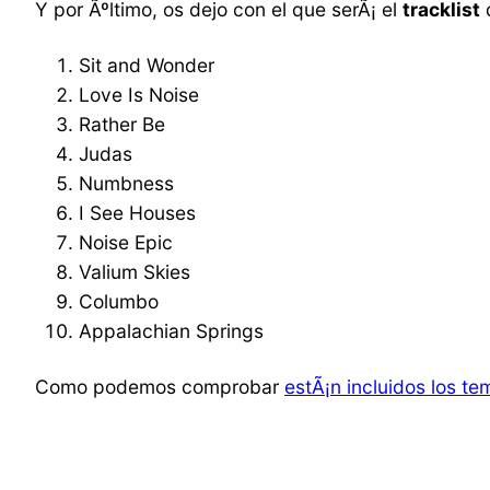
Y por Ãºltimo, os dejo con el que serÃ¡ el
tracklist
d
Sit and Wonder
Love Is Noise
Rather Be
Judas
Numbness
I See Houses
Noise Epic
Valium Skies
Columbo
Appalachian Springs
Como podemos comprobar
estÃ¡n incluidos los t