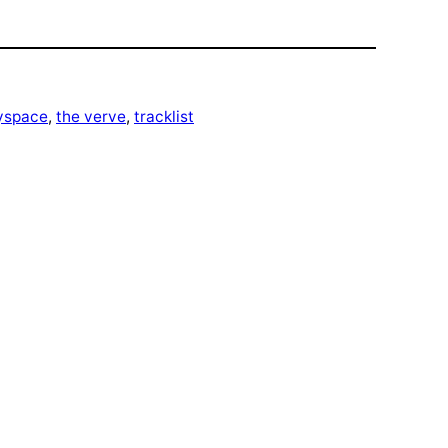
yspace
, 
the verve
, 
tracklist