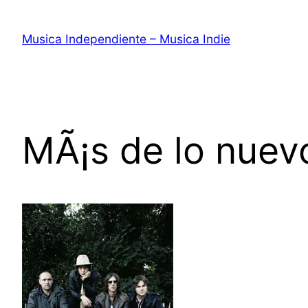
Saltar
al
Musica Independiente – Musica Indie
contenido
MÃ¡s de lo nuev