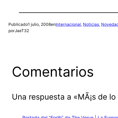
Publicado
1 julio, 2008
en
Internacional
, 
Noticias
, 
Noveda
por
JaeT32
Comentarios
Una respuesta a «MÃ¡s de lo
Portada del “Forth” de The Verve | La Furgo