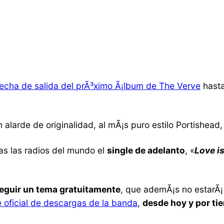
echa de salida del prÃ³ximo Ã¡lbum de The Verve
hasta
 alarde de originalidad, al mÃ¡s puro estilo Portishead, 
s las radios del mundo el
single de adelanto
, «
Love i
eguir un tema gratuitamente
, que ademÃ¡s no estarÃ¡ 
e oficial de descargas de la banda
,
desde hoy y por ti