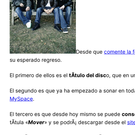
Desde que
comente la f
su esperado regreso.
El primero de ellos es el
tÃ­tulo del disc
o, que en un
El segundo es que ya ha empezado a sonar en toda
MySpace
.
El tercero es que desde hoy mismo se puede
cons
tÃ­tula «
Mover
» y se podrÃ¡ descargar desde el
sit