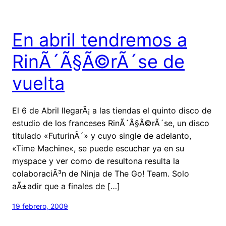
En abril tendremos a
RinÃ´Ã§Ã©rÃ´se de
vuelta
El 6 de Abril llegarÃ¡ a las tiendas el quinto disco de
estudio de los franceses RinÃ´Ã§Ã©rÃ´se, un disco
titulado «FuturinÃ´» y cuyo single de adelanto,
«Time Machine«, se puede escuchar ya en su
myspace y ver como de resultona resulta la
colaboraciÃ³n de Ninja de The Go! Team. Solo
aÃ±adir que a finales de […]
19 febrero, 2009