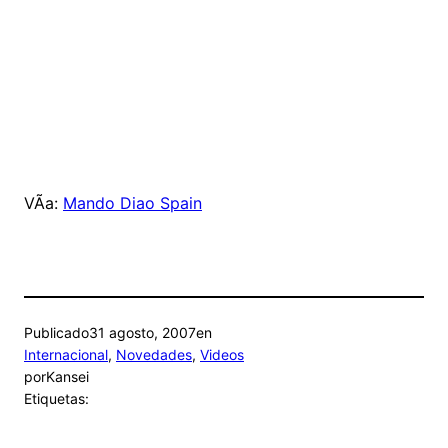
VÃ­a:
Mando Diao Spain
Publicado
31 agosto, 2007
en
Internacional
, 
Novedades
, 
Videos
por
Kansei
Etiquetas: