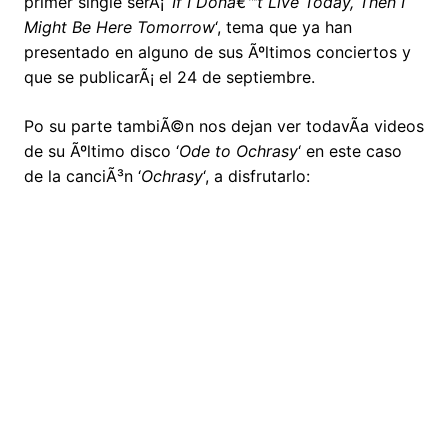
primer single serÃ¡ ‘
If I Donâ€™t Live Today, Then I
Might Be Here Tomorrow
‘, tema que ya han
presentado en alguno de sus Ãºltimos conciertos y
que se publicarÃ¡ el 24 de septiembre.
Po su parte tambiÃ©n nos dejan ver todavÃ­a videos
de su Ãºltimo disco ‘
Ode to Ochrasy
‘ en este caso
de la canciÃ³n ‘
Ochrasy
‘, a disfrutarlo: