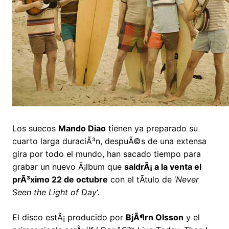
Los suecos
Mando Diao
tienen ya preparado su
cuarto larga duraciÃ³n, despuÃ©s de una extensa
gira por todo el mundo, han sacado tiempo para
grabar un nuevo Ã¡lbum que
saldrÃ¡ a la venta el
prÃ³ximo 22 de octubre
con el tÃ­tulo de ‘
Never
Seen the Light of Day
‘.
El disco estÃ¡ producido por
BjÃ¶rn Olsson
y el