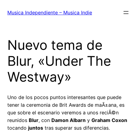
Saltar
al
Musica Independiente – Musica Indie
contenido
Nuevo tema de
Blur, «Under The
Westway»
Uno de los pocos puntos interesantes que puede
tener la ceremonia de Brit Awards de maÃ±ana, es
que sobre el escenario veremos a unos reciÃ©n
reunidos
Blur
, con
Damon Albarn
y
Graham Coxon
tocando
juntos
tras superar sus diferencias.