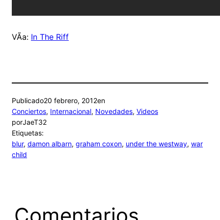
VÃ­a:
In The Riff
Publicado
20 febrero, 2012
en
Conciertos
, 
Internacional
, 
Novedades
, 
Videos
por
JaeT32
Etiquetas:
blur
, 
damon albarn
, 
graham coxon
, 
under the westway
, 
war
child
Comentarios