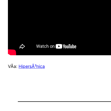
VÃ­a:
HipersÃ³nica