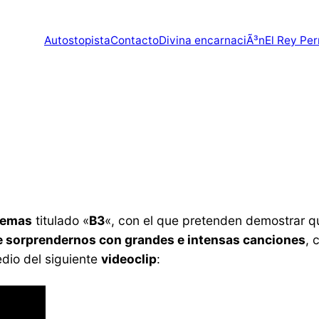
Autostopista
Contacto
Divina encarnaciÃ³n
El Rey Per
temas
titulado «
B3
«, con el que pretenden demostrar 
 sorprendernos con grandes e intensas canciones
, 
dio del siguiente
videoclip
: