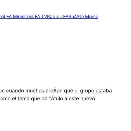
ro
LFA Minisites
LFA TV
Radio LFA
SuÃ®te Momo
que cuando muchos creÃ­an que el grupo estaba
como el tema que da tÃ­tulo a este nuevo