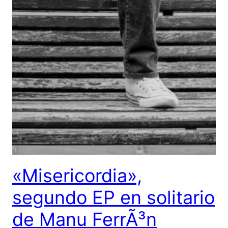
«Misericordia»,
segundo EP en solitario
de Manu FerrÃ³n