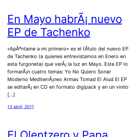
En Mayo habrÃ¡ nuevo
EP de Tachenko
«ApÃºntame a mi primero» es el tÃ­tulo del nuevo EP
de Tachenko (a quienes entrevistamos en Enero en
esta furgoneta) que verÃ¡ la luz en Mayo. Este EP lo
formarÃ¡n cuatro temas: Yo No Quiero Sonar
Moderno MediterrÃ¡neo Armas Tomad El Alud El EP
se editarÃ¡ en CD en formato digipack y en un vinilo
[…]
13 abril, 2011
El Olentzero y Papa