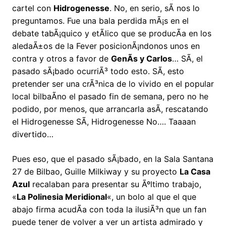
cartel con
Hidrogenesse
. No, en serio, sÃ­ nos lo
preguntamos. Fue una bala perdida mÃ¡s en el
debate tabÃ¡quico y etÃ­lico que se producÃ­a en los
aledaÃ±os de la Fever posicionÃ¡ndonos unos en
contra y otros a favor de
GenÃ­s y Carlos
… SÃ­, el
pasado sÃ¡bado ocurriÃ³ todo esto. SÃ­, esto
pretender ser una crÃ³nica de lo vivido en el popular
local bilbaÃ­no el pasado fin de semana, pero no he
podido, por menos, que arrancarla asÃ­, rescatando
el Hidrogenesse SÃ­, Hidrogenesse No…. Taaaan
divertido…
Pues eso, que el pasado sÃ¡bado, en la Sala Santana
27 de Bilbao, Guille Milkiway y su proyecto
La Casa
Azul
recalaban para presentar su Ãºltimo trabajo,
«
La Polinesia Meridional
«, un bolo al que el que
abajo firma acudÃ­a con toda la ilusiÃ³n que un fan
puede tener de volver a ver un artista admirado y