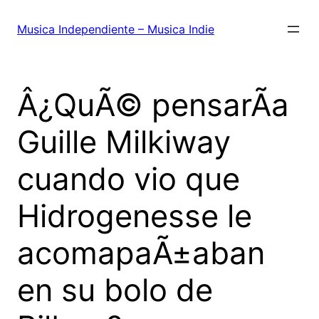
Saltar
al
Musica Independiente – Musica Indie
contenido
Â¿QuÃ© pensarÃ­a
Guille Milkiway
cuando vio que
Hidrogenesse le
acomapaÃ±aban
en su bolo de