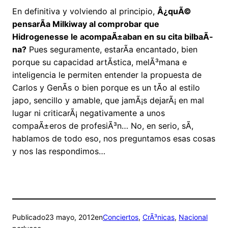
En definitiva y volviendo al principio,
Â¿quÃ©
pensarÃ­a Milkiway al comprobar que
Hidrogenesse le acompaÃ±aban en su cita bilbaÃ­
na?
Pues seguramente, estarÃ­a encantado, bien
porque su capacidad artÃ­stica, melÃ³mana e
inteligencia le permiten entender la propuesta de
Carlos y GenÃ­s o bien porque es un tÃ­o al estilo
japo, sencillo y amable, que jamÃ¡s dejarÃ¡ en mal
lugar ni criticarÃ¡ negativamente a unos
compaÃ±eros de profesiÃ³n… No, en serio, sÃ­,
hablamos de todo eso, nos preguntamos esas cosas
y nos las respondimos…
Publicado
23 mayo, 2012
en
Conciertos
, 
CrÃ³nicas
, 
Nacional