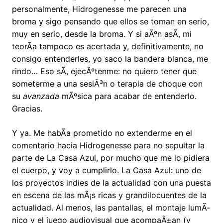
personalmente, Hidrogenesse me parecen una
broma y sigo pensando que ellos se toman en serio,
muy en serio, desde la broma. Y si aÃºn asÃ­, mi
teorÃ­a tampoco es acertada y, definitivamente, no
consigo entenderles, yo saco la bandera blanca, me
rindo… Eso sÃ­, ejecÃºtenme: no quiero tener que
someterme a una sesiÃ³n o terapia de choque con
su
avanzada
mÃºsica para acabar de entenderlo.
Gracias.
Y ya. Me habÃ­a prometido no extenderme en el
comentario hacia Hidrogenesse para no sepultar la
parte de La Casa Azul, por mucho que me lo pidiera
el cuerpo, y voy a cumplirlo. La Casa Azul: uno de
los proyectos indies de la actualidad con una puesta
en escena de las mÃ¡s ricas y grandilocuentes de la
actualidad. Al menos, las pantallas, el montaje lumÃ­
nico y el juego audiovisual que acompaÃ±an (y