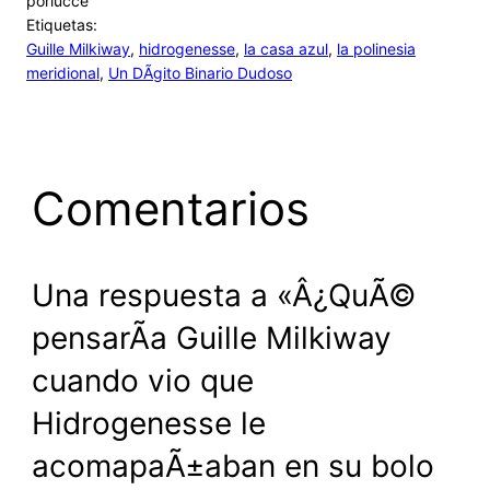
por
lucce
Etiquetas:
Guille Milkiway
, 
hidrogenesse
, 
la casa azul
, 
la polinesia
meridional
, 
Un DÃ­gito Binario Dudoso
Comentarios
Una respuesta a «Â¿QuÃ©
pensarÃ­a Guille Milkiway
cuando vio que
Hidrogenesse le
acomapaÃ±aban en su bolo