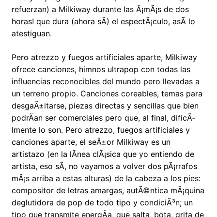
refuerzan) a Milkiway durante las Â¡mÃ¡s de dos
horas! que dura (ahora sÃ­) el espectÃ¡culo, asÃ­ lo
atestiguan.
Pero atrezzo y fuegos artificiales aparte, Milkiway
ofrece canciones, himnos ultrapop con todas las
influencias reconocibles del mundo pero llevadas a
un terreno propio. Canciones coreables, temas para
desgaÃ±itarse, piezas directas y sencillas que bien
podrÃ­an ser comerciales pero que, al final, dificÃ­
lmente lo son. Pero atrezzo, fuegos artificiales y
canciones aparte, el seÃ±or Milkiway es un
artistazo (en la lÃ­nea clÃ¡sica que yo entiendo de
artista, eso sÃ­, no vayamos a volver dos pÃ¡rrafos
mÃ¡s arriba a estas alturas) de la cabeza a los pies:
compositor de letras amargas, autÃ©ntica mÃ¡quina
deglutidora de pop de todo tipo y condiciÃ³n; un
tipo que transmite energÃ­a, que salta, bota, grita de