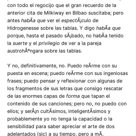
con todo el regocijo que el gran recuerdo de la
anterior cita de Milkiway en Bilbao suscitaba; pero
antes
habÃ­a que
ver el
espectÃ¡culo
de
Hidrogenesse sobre las tablas. Y digo
habÃ­a que
porque, hasta el pasado sÃ¡bado, no habÃ­a tenido
la
suerte
y el
privilegio
de ver a la pareja
austrohÃºngara sobre las tablas.
Y no, definitivamente, no. Puedo reÃ­rme con su
puesta en escena; puedo reÃ­rme con sus ingeniosas
frases; puedo pensar y reflexionar con algunas de
los fragmentos de sus letras que consigo rescatar
de las enormes capas de
forma
que tapan el
contenido de sus canciones; pero no, no puedo con
ellos; y serÃ¡n cultÃ­simos, inteligentÃ­simos y
probablemente yo no tenga la capacidad o la
sensibilidad para saber apreciar el arte de dos
adelantados (sic) a su tiempo, pero a mÃ­,