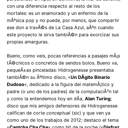
con una diferencia respecto al resto de los
mortales: es un enamorado y un enfermo de la
mÃºsica pop y no puede, por menos, que compartir
ese don a travÃ©s de La Casa Azul, aÃºn cuando
este proyecto le sirva tambiÃ©n para exorcizar sus
propias amarguras.
Bueno, como veis, pocas referencias a pasajes mÃ¡s
tÃ©cnicos o concretos de sendos bolos. Bueno va,
pequeÃ±as pinceladas: Hidrogenesse presentaba
tambiÃ©n su Ãºltimo disco, «
Un DÃ­gito Binario
Dudoso
«, dedicado a la figura del matemÃ¡tico y
padre (o uno de los padres) de la computaciÃ³n tal
y como la entendemos hoy en dÃ­a,
Alan Turing
;
disco que mis amigos defensores de Hidrogenesse
califican de corte
conceptual
(sic) y que ven ya
como uno de los trabajos de 2012; destaco el tema
«
Captcha Cha Cha
» como hit de la noche («
Disfraz