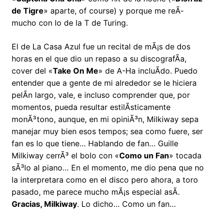
de Tigre
» aparte, of course) y porque me reÃ­
mucho con lo de la T de Turing.
El de La Casa Azul fue un recital de mÃ¡s de dos
horas en el que dio un repaso a su discografÃ­a,
cover del «
Take On Me
» de A-Ha incluÃ­do. Puedo
entender que a gente de mi alrededor se le hiciera
pelÃ­n largo, vale, e incluso comprender que, por
momentos, pueda resultar estilÃ­sticamente
monÃ³tono, aunque, en mi opiniÃ³n, Milkiway sepa
manejar muy bien esos tempos; sea como fuere, ser
fan es lo que tiene… Hablando de fan… Guille
Milkiway cerrÃ³ el bolo con «
Como un Fan
» tocada
sÃ³lo al piano… En el momento, me dio pena que no
la interpretara como en el disco pero ahora, a toro
pasado, me parece mucho mÃ¡s especial asÃ­.
Gracias, Milkiway
. Lo dicho… Como un fan…