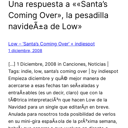
Una respuesta a ««Santa’s
Coming Over», la pesadilla
navideÃ±a de Low»
Low – ‘Santa’s Coming Over’ « indiespot
1 diciembre, 2008
[…] 1 Diciembre, 2008 in Canciones, Noticias |
Tags: indie, low, santa’s coming over | by indiespot
Empieza diciembre y quÃ© mejor manera de
acercarse a esas fechas tan seÃ±aladas y
entraÃ±ables (es un decir, claro) que con la
tÃ©trica interpretaciÃ³n que hacen Low de la
Navidad para un single que editarÃ¡n en breve.
Anulada para nosotros toda posibilidad de verlos
en su mini-gira espaÃ±ola de la prÃ³xima semana,