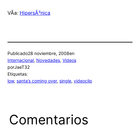
VÃ­a:
HipersÃ³nica
Publicado
28 noviembre, 2008
en
Internacional
, 
Novedades
, 
Videos
por
JaeT32
Etiquetas:
low
, 
santa’s coming over
, 
single
, 
videoclip
Comentarios