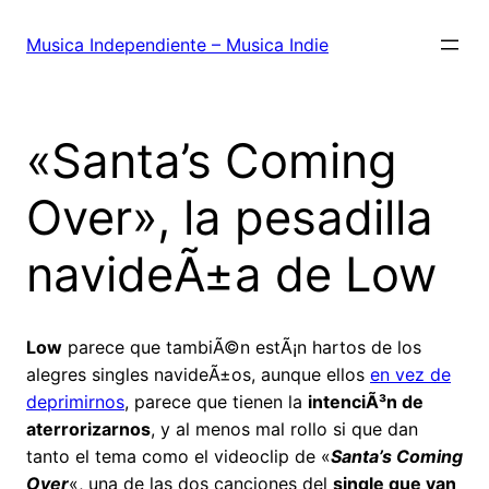
Saltar
al
Musica Independiente – Musica Indie
contenido
«Santa’s Coming
Over», la pesadilla
navideÃ±a de Low
Low
parece que tambiÃ©n estÃ¡n hartos de los
alegres singles navideÃ±os, aunque ellos
en vez de
deprimirnos
, parece que tienen la
intenciÃ³n de
aterrorizarnos
, y al menos mal rollo si que dan
tanto el tema como el videoclip de «
Santa’s Coming
Over
«, una de las dos canciones del
single que van