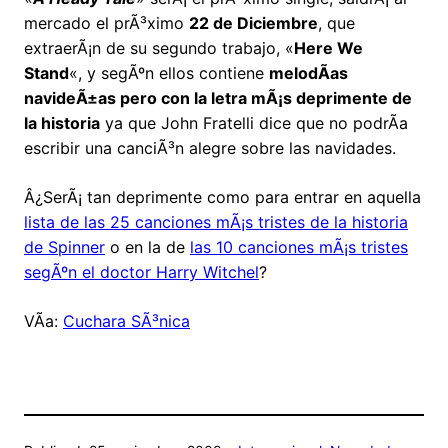
mercado el prÃ³ximo
22 de Diciembre
, que
extraerÃ¡n de su segundo trabajo, «
Here We
Stand
«, y segÃºn ellos contiene
melodÃ­as
navideÃ±as pero con la letra mÃ¡s deprimente de
la historia
ya que John Fratelli dice que no podrÃ­a
escribir una canciÃ³n alegre sobre las navidades.
Â¿SerÃ¡ tan deprimente como para entrar en aquella
lista de las 25 canciones mÃ¡s tristes de la historia
de Spinner
o en la de
las 10 canciones mÃ¡s tristes
segÃºn el doctor Harry Witchel
?
VÃ­a:
Cuchara SÃ³nica