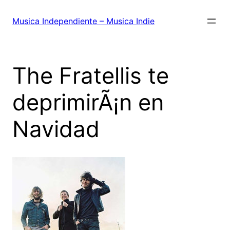
Saltar
al
Musica Independiente – Musica Indie
contenido
The Fratellis te
deprimirÃ¡n en
Navidad