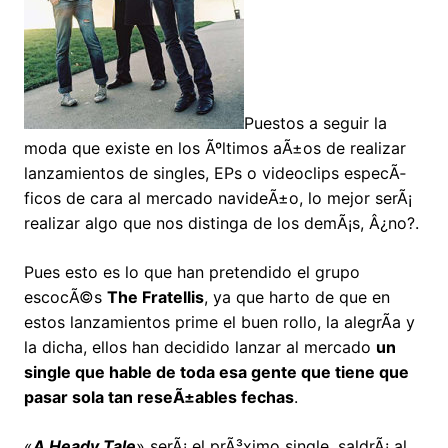
Puestos a seguir la
moda que existe en los Ãºltimos aÃ±os de realizar
lanzamientos de singles, EPs o videoclips especÃ­
ficos de cara al mercado navideÃ±o, lo mejor serÃ¡
realizar algo que nos distinga de los demÃ¡s, Â¿no?.
Pues esto es lo que han pretendido el grupo
escocÃ©s
The Fratellis
, ya que harto de que en
estos lanzamientos prime el buen rollo, la alegrÃ­a y
la dicha, ellos han decidido lanzar al mercado
un
single que hable de toda esa gente que tiene que
pasar sola tan reseÃ±ables fechas
.
«
A Heady Tale
» serÃ¡ el prÃ³ximo single, saldrÃ¡ al