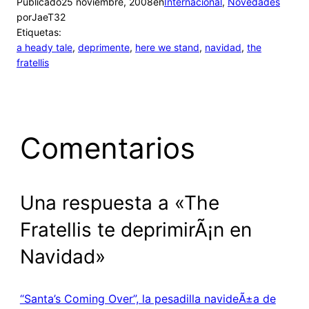
Publicado
25 noviembre, 2008
en
Internacional
, 
Novedades
por
JaeT32
Etiquetas:
a heady tale
, 
deprimente
, 
here we stand
, 
navidad
, 
the
fratellis
Comentarios
Una respuesta a «The
Fratellis te deprimirÃ¡n en
Navidad»
“Santa’s Coming Over”, la pesadilla navideÃ±a de