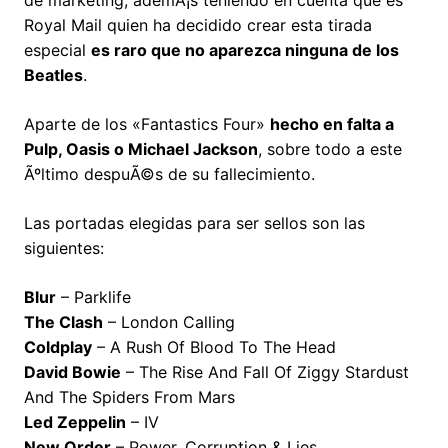
de marketing, ademÃ¡s teniendo en cuenta que es
Royal Mail quien ha decidido crear esta tirada
especial
es raro que no aparezca ninguna de los
Beatles
.
Aparte de los «Fantastics Four»
hecho en falta a
Pulp, Oasis o Michael Jackson
, sobre todo a este
Ãºltimo despuÃ©s de su fallecimiento.
Las portadas elegidas para ser sellos son las
siguientes:
Blur
– Parklife
The Clash
– London Calling
Coldplay
– A Rush Of Blood To The Head
David Bowie
– The Rise And Fall Of Ziggy Stardust
And The Spiders From Mars
Led Zeppelin
– IV
New Order
– Power, Corruption & Lies