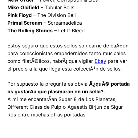
Mike Oldfield
– Tubular Bells
Pink Floyd
– The Division Bell
Primal Scream
– Screamadelica
The Rolling Stones
– Let It Bleed
Estoy seguro que estos sellos son carne de caÃ±on
para coleccionistas empedernidos tanto musicales
como filatÃ©licos, habrÃ¡ que vigilar
Ebay
para ver
el precio a la que llega esta colecciÃ³n de sellos.
Por supuesto la pregunta es obvia
Â¿quÃ© portada
os gustarÃ­a que plasmaran en un sello?.
A mi me encantarÃ­an Super 8 de Los Planetas,
Different Class de Pulp o Agaestis Birjun de Sigur
Ros entre muchas otras portadas.