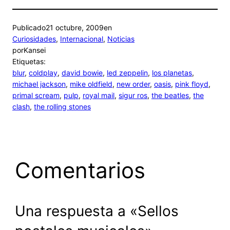
Publicado
21 octubre, 2009
en
Curiosidades
, 
Internacional
, 
Noticias
por
Kansei
Etiquetas:
blur
, 
coldplay
, 
david bowie
, 
led zeppelin
, 
los planetas
, 
michael jackson
, 
mike oldfield
, 
new order
, 
oasis
, 
pink floyd
, 
primal scream
, 
pulp
, 
royal mail
, 
sigur ros
, 
the beatles
, 
the
clash
, 
the rolling stones
Comentarios
Una respuesta a «Sellos