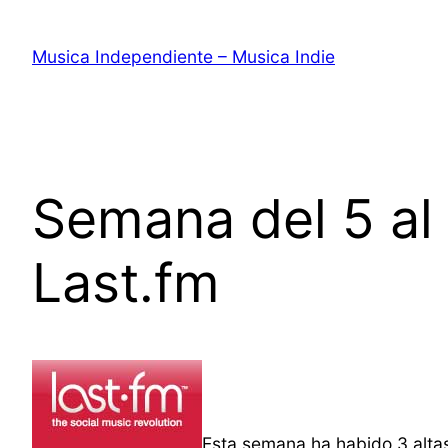
Saltar
al
Musica Independiente – Musica Indie
contenido
Semana del 5 al
Last.fm
Esta semana ha habido 3 altas