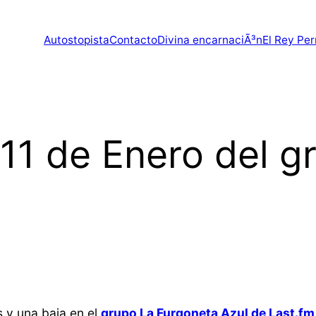
Autostopista
Contacto
Divina encarnaciÃ³n
El Rey Per
 11 de Enero del g
 y una baja en el
grupo La Furgoneta Azul de Last.fm