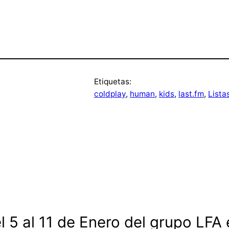
Etiquetas:
coldplay
, 
human
, 
kids
, 
last.fm
, 
Lista
 5 al 11 de Enero del grupo LFA 