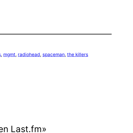
s
, 
mgmt
, 
radiohead
, 
spaceman
, 
the killers
en Last.fm»