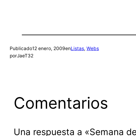
Publicado
12 enero, 2009
en
Listas
, 
Webs
por
JaeT32
Comentarios
Una respuesta a «Semana del