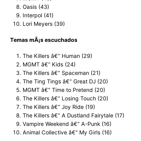
Oasis (43)
Interpol (41)
Lori Meyers (39)
Temas mÃ¡s escuchados
The Killers â€“ Human (29)
MGMT â€“ Kids (24)
The Killers â€“ Spaceman (21)
The Ting Tings â€“ Great DJ (20)
MGMT â€“ Time to Pretend (20)
The Killers â€“ Losing Touch (20)
The Killers â€“ Joy Ride (19)
The Killers â€“ A Dustland Fairytale (17)
Vampire Weekend â€“ A-Punk (16)
Animal Collective â€“ My Girls (16)