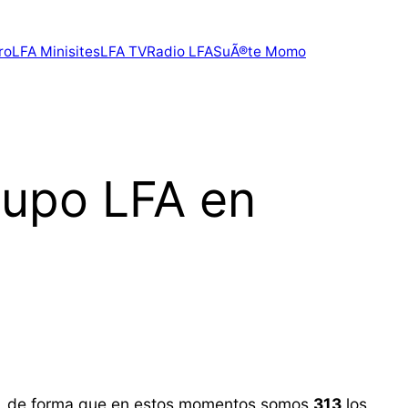
ro
LFA Minisites
LFA TV
Radio LFA
SuÃ®te Momo
rupo LFA en
, de forma que en estos momentos somos
313
los