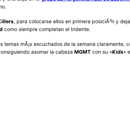
mo.
illers
, para colocarse ellos en primera posiciÃ³n y deja
d
como siempre completan el tridente.
los temas mÃ¡s escuchados de la semana claramente, co
 consiguiendo asomar la cabeza
MGMT
con su «
Kids
» 