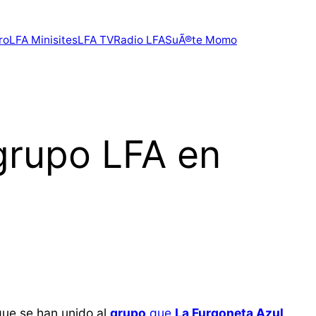
ro
LFA Minisites
LFA TV
Radio LFA
SuÃ®te Momo
grupo LFA en
ue se han unido al
grupo
que
La Furgoneta Azul