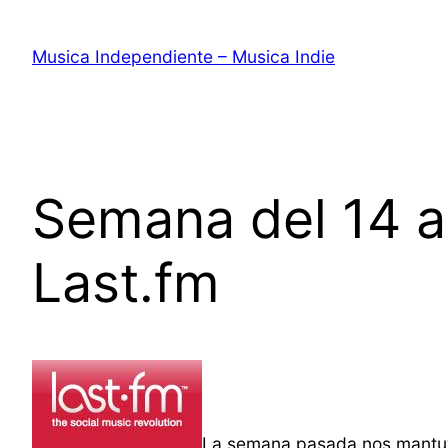
Saltar
al
Musica Independiente – Musica Indie
contenido
Semana del 14 a
Last.fm
La semana pasada nos mantuv