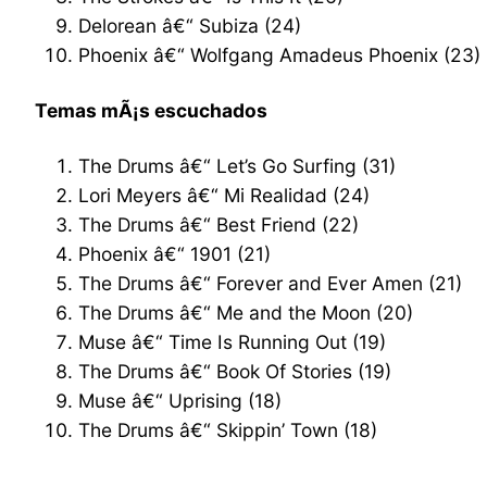
Delorean â€“ Subiza (24)
Phoenix â€“ Wolfgang Amadeus Phoenix (23)
Temas mÃ¡s escuchados
The Drums â€“ Let’s Go Surfing (31)
Lori Meyers â€“ Mi Realidad (24)
The Drums â€“ Best Friend (22)
Phoenix â€“ 1901 (21)
The Drums â€“ Forever and Ever Amen (21)
The Drums â€“ Me and the Moon (20)
Muse â€“ Time Is Running Out (19)
The Drums â€“ Book Of Stories (19)
Muse â€“ Uprising (18)
The Drums â€“ Skippin’ Town (18)