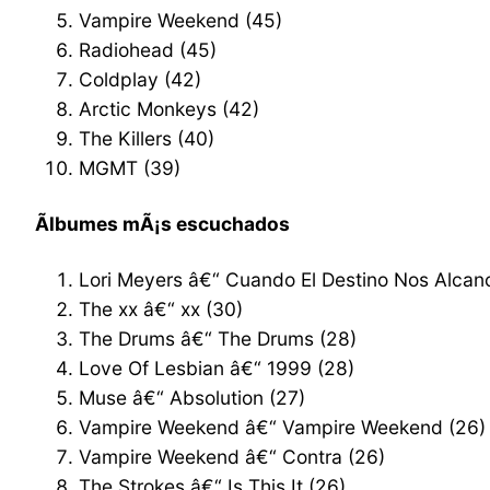
Vampire Weekend (45)
Radiohead (45)
Coldplay (42)
Arctic Monkeys (42)
The Killers (40)
MGMT (39)
Ãlbumes mÃ¡s escuchados
Lori Meyers â€“ Cuando El Destino Nos Alcan
The xx â€“ xx (30)
The Drums â€“ The Drums (28)
Love Of Lesbian â€“ 1999 (28)
Muse â€“ Absolution (27)
Vampire Weekend â€“ Vampire Weekend (26)
Vampire Weekend â€“ Contra (26)
The Strokes â€“ Is This It (26)