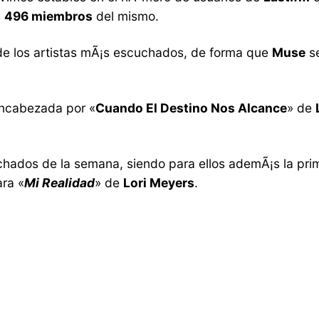
s
496 miembros
del mismo.
de los artistas mÃ¡s escuchados, de forma que
Muse
se
encabezada por «
Cuando El Destino Nos Alcance
» de
ados de la semana, siendo para ellos ademÃ¡s la primer
ra «
Mi Realidad
» de
Lori Meyers
.