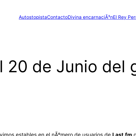
Autostopista
Contacto
Divina encarnaciÃ³n
El Rey Per
l 20 de Junio del 
imos estables en el nÃºmero de usuarios de
Last.fm
q