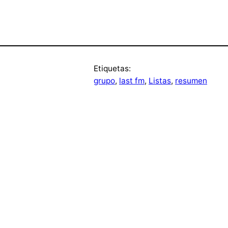
Etiquetas:
grupo
, 
last fm
, 
Listas
, 
resumen