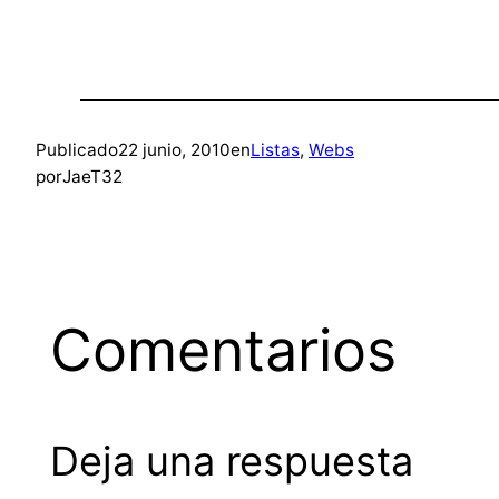
Publicado
22 junio, 2010
en
Listas
, 
Webs
por
JaeT32
Comentarios
Deja una respuesta