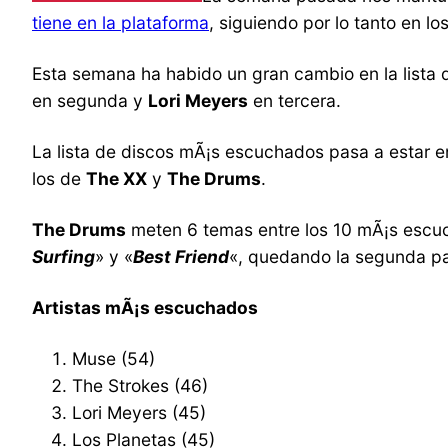
tiene en la plataforma
, siguiendo por lo tanto en lo
Esta semana ha habido un gran cambio en la lista 
en segunda y
Lori Meyers
en tercera.
La lista de discos mÃ¡s escuchados pasa a estar 
los de
The XX
y
The Drums
.
The Drums
meten 6 temas entre los 10 mÃ¡s escuch
Surfing
» y «
Best Friend
«, quedando la segunda pa
Artistas mÃ¡s escuchados
Muse (54)
The Strokes (46)
Lori Meyers (45)
Los Planetas (45)