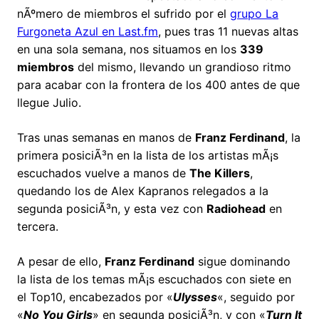
nÃºmero de miembros el sufrido por el
grupo La
Furgoneta Azul en Last.fm
, pues tras 11 nuevas altas
en una sola semana, nos situamos en los
339
miembros
del mismo, llevando un grandioso ritmo
para acabar con la frontera de los 400 antes de que
llegue Julio.
Tras unas semanas en manos de
Franz Ferdinand
, la
primera posiciÃ³n en la lista de los artistas mÃ¡s
escuchados vuelve a manos de
The Killers
,
quedando los de Alex Kapranos relegados a la
segunda posiciÃ³n, y esta vez con
Radiohead
en
tercera.
A pesar de ello,
Franz Ferdinand
sigue dominando
la lista de los temas mÃ¡s escuchados con siete en
el Top10, encabezados por «
Ulysses
«, seguido por
«
No You Girls
» en segunda posiciÃ³n, y con «
Turn It