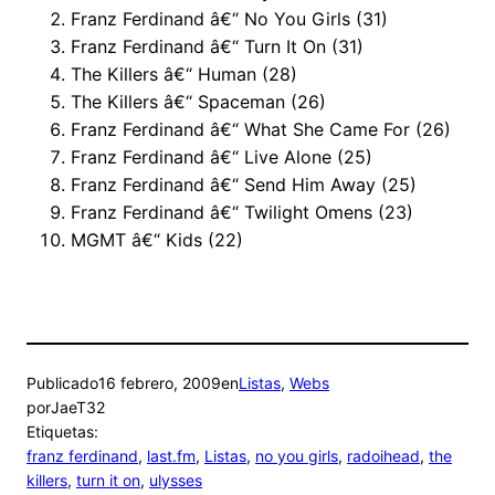
Franz Ferdinand â€“ No You Girls (31)
Franz Ferdinand â€“ Turn It On (31)
The Killers â€“ Human (28)
The Killers â€“ Spaceman (26)
Franz Ferdinand â€“ What She Came For (26)
Franz Ferdinand â€“ Live Alone (25)
Franz Ferdinand â€“ Send Him Away (25)
Franz Ferdinand â€“ Twilight Omens (23)
MGMT â€“ Kids (22)
Publicado
16 febrero, 2009
en
Listas
, 
Webs
por
JaeT32
Etiquetas:
franz ferdinand
, 
last.fm
, 
Listas
, 
no you girls
, 
radoihead
, 
the
killers
, 
turn it on
, 
ulysses