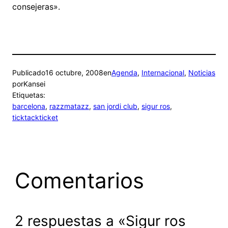
consejeras».
Publicado
16 octubre, 2008
en
Agenda
, 
Internacional
, 
Noticias
por
Kansei
Etiquetas:
barcelona
, 
razzmatazz
, 
san jordi club
, 
sigur ros
, 
ticktackticket
Comentarios
2 respuestas a «Sigur ros