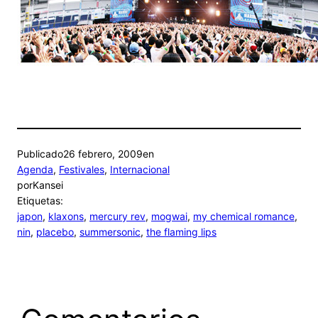
Publicado
26 febrero, 2009
en
Agenda
, 
Festivales
, 
Internacional
por
Kansei
Etiquetas:
japon
, 
klaxons
, 
mercury rev
, 
mogwai
, 
my chemical romance
, 
nin
, 
placebo
, 
summersonic
, 
the flaming lips