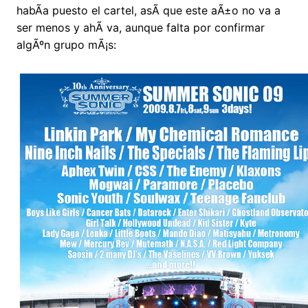
habÃ­a puesto el cartel, asÃ­ que este aÃ±o no va a
ser menos y ahÃ­ va, aunque falta por confirmar
algÃºn grupo mÃ¡s: