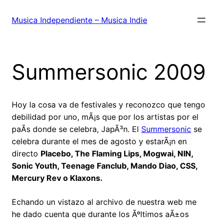
Saltar
al
Musica Independiente – Musica Indie
contenido
Summersonic 2009
Hoy la cosa va de festivales y reconozco que tengo
debilidad por uno, mÃ¡s que por los artistas por el
paÃ­s donde se celebra, JapÃ³n. El
Summersonic
se
celebra durante el mes de agosto y estarÃ¡n en
directo
Placebo, The Flaming Lips, Mogwai, NIN,
Sonic Youth, Teenage Fanclub, Mando Diao, CSS,
Mercury Rev o Klaxons.
Echando un vistazo al archivo de nuestra web me
he dado cuenta que durante los Ãºltimos aÃ±os