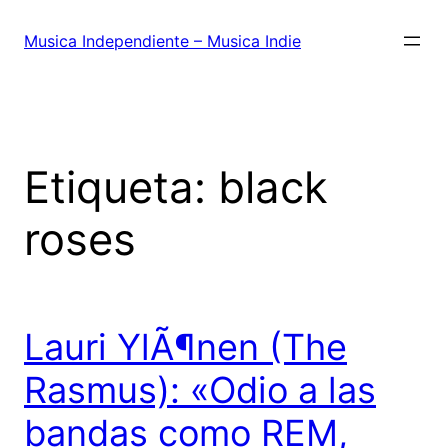
Saltar
al
Musica Independiente – Musica Indie
contenido
Etiqueta:
black
roses
Lauri YlÃ¶nen (The
Rasmus): «Odio a las
bandas como REM,