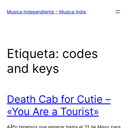
Saltar
al
Musica Independiente – Musica Indie
contenido
Etiqueta:
codes
and keys
Death Cab for Cutie –
«You Are a Tourist»
AÃºn tenemos que esperar hasta el 31 de Mayo para