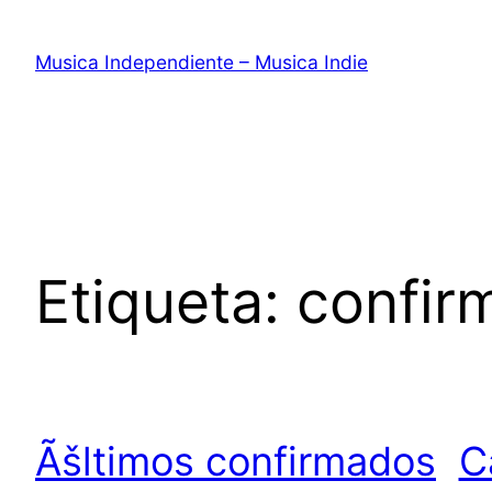
Saltar
al
Musica Independiente – Musica Indie
contenido
Etiqueta:
confir
Ãšltimos confirmados
C