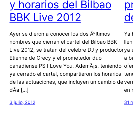
y horarios del Bilbao
p
BBK Live 2012
d
Ayer se dieron a conocer los dos Ãºltimos
Ya 
nombres que cierran el cartel del Bilbao BBK
lle
Live 2012, se tratan del celebre DJ y productor
ya 
Etienne de Crecy y el prometedor duo
a b
canadiense PS I Love You. AdemÃ¡s, teniendo
ofe
ya cerrado el cartel, compartieron los horarios
ten
de las actuaciones, que incluyen un cambio de
ver
dÃ­a […]
en 
3 julio, 2012
31 