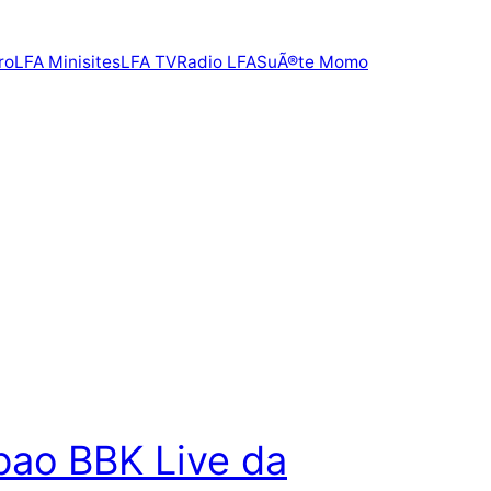
ro
LFA Minisites
LFA TV
Radio LFA
SuÃ®te Momo
lbao BBK Live da