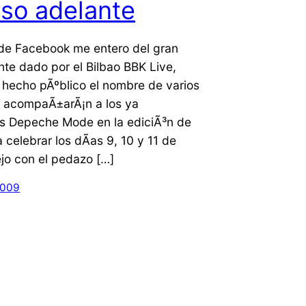
so adelante
de Facebook me entero del gran
te dado por el Bilbao BBK Live,
 hecho pÃºblico el nombre de varios
 acompaÃ±arÃ¡n a los ya
s Depeche Mode en la ediciÃ³n de
 celebrar los dÃ­as 9, 10 y 11 de
ejo con el pedazo […]
2009