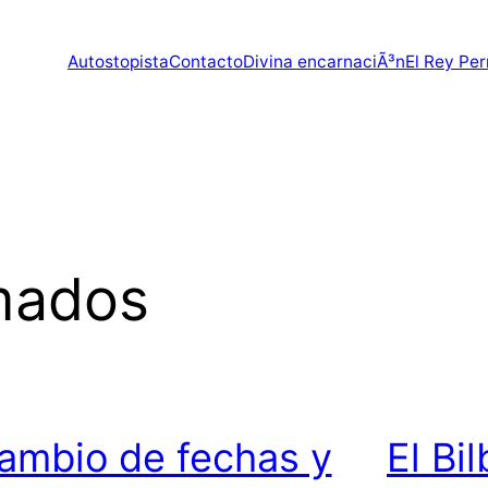
Autostopista
Contacto
Divina encarnaciÃ³n
El Rey Per
mados
ambio de fechas y
El Bi