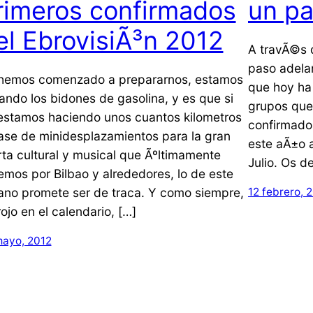
rimeros confirmados
un pa
el EbrovisiÃ³n 2012
A travÃ©s 
paso adelan
hemos comenzado a prepararnos, estamos
que hoy ha
nando los bidones de gasolina, y es que si
grupos que
estamos haciendo unos cuantos kilometros
confirmado
ase de minidesplazamientos para la gran
este aÃ±o a
rta cultural y musical que Ãºltimamente
Julio. Os d
emos por Bilbao y alrededores, lo de este
ano promete ser de traca. Y como siempre,
12 febrero, 
rojo en el calendario, […]
mayo, 2012