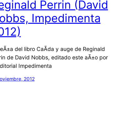
eginald Perrin (David
obbs, Impedimenta
012)
eÃ±a del libro CaÃ­da y auge de Reginald
rin de David Nobbs, editado este aÃ±o por
editorial Impedimenta
noviembre, 2012