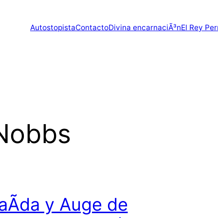
Autostopista
Contacto
Divina encarnaciÃ³n
El Rey Per
Nobbs
aÃ­da y Auge de