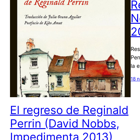
R
N
2
Res
Per
la 
18 
El regreso de Reginald
Perrin (David Nobbs,
Impedimenta 2013)