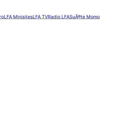
ro
LFA Minisites
LFA TV
Radio LFA
SuÃ®te Momo