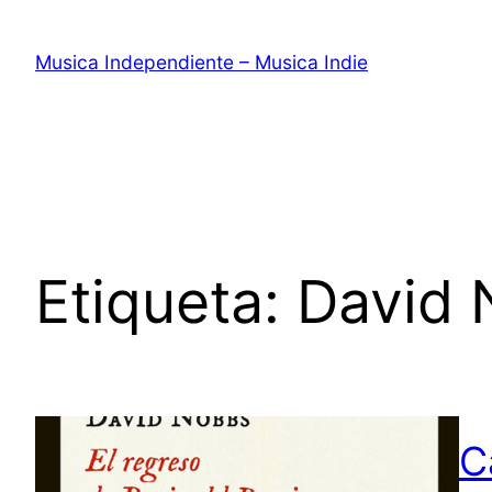
Saltar
al
Musica Independiente – Musica Indie
contenido
Etiqueta:
David 
C