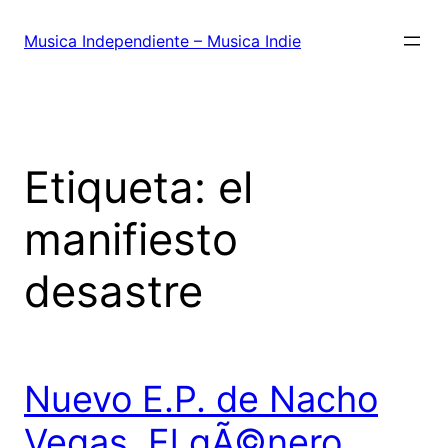
Saltar
al
Musica Independiente – Musica Indie
contenido
Etiqueta:
el
manifiesto
desastre
Nuevo E.P. de Nacho
Vegas, El gÃ©nero