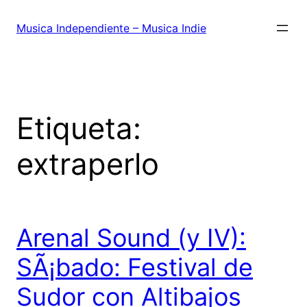
Saltar
al
Musica Independiente – Musica Indie
contenido
Etiqueta:
extraperlo
Arenal Sound (y IV):
SÃ¡bado: Festival de
Sudor con Altibajos