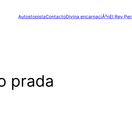
Autostopista
Contacto
Divina encarnaciÃ³n
El Rey Per
o prada