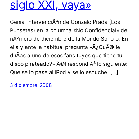
siglo XXI, vaya»
Genial intervenciÃ³n de Gonzalo Prada (Los
Punsetes) en la columna «No Confidencial» del
nÃºmero de diciembre de la Mondo Sonoro. En
ella y ante la habitual pregunta «Â¿QuÃ© le
dirÃ­as a uno de esos fans tuyos que tiene tu
disco pirateado?» Ã©l respondiÃ³ lo siguiente:
Que se lo pase al iPod y se lo escuche. […]
3 diciembre, 2008