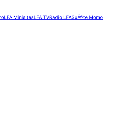
ro
LFA Minisites
LFA TV
Radio LFA
SuÃ®te Momo