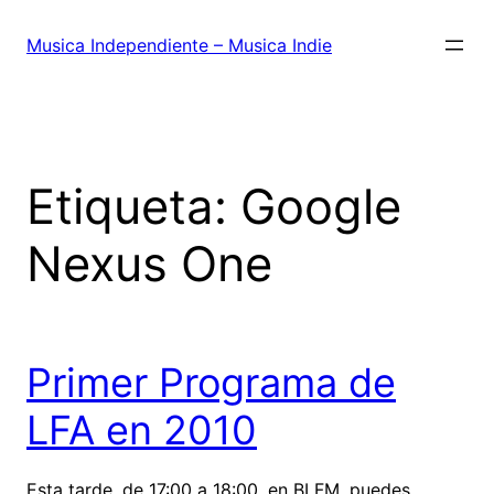
Saltar
al
Musica Independiente – Musica Indie
contenido
Etiqueta:
Google
Nexus One
Primer Programa de
LFA en 2010
Esta tarde, de 17:00 a 18:00, en BI FM, puedes