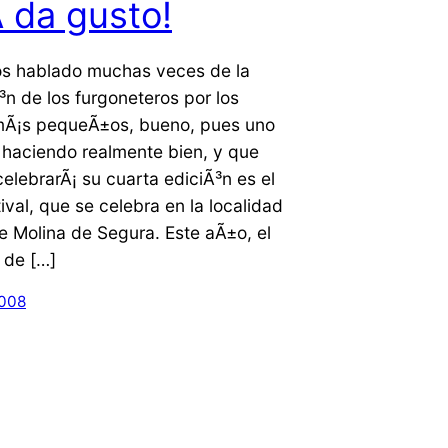
­ da gusto!
s hablado muchas veces de la
³n de los furgoneteros por los
 mÃ¡s pequeÃ±os, bueno, pues uno
 haciendo realmente bien, y que
elebrarÃ¡ su cuarta ediciÃ³n es el
ival, que se celebra en la localidad
e Molina de Segura. Este aÃ±o, el
 de […]
2008