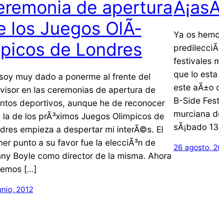
eremonia de apertura
Â¡asÃ
e los Juegos OlÃ­
Ya os hemo
picos de Londres
predilecciÃ
festivales
que lo esta
soy muy dado a ponerme al frente del
este aÃ±o c
evisor en las ceremonias de apertura de
B-Side Fest
ntos deportivos, aunque he de reconocer
murciana d
 la de los prÃ³ximos Juegos Olimpicos de
sÃ¡bado 13
dres empieza a despertar mi interÃ©s. El
mer punto a su favor fue la elecciÃ³n de
26 agosto, 
ny Boyle como director de la misma. Ahora
emos […]
unio, 2012