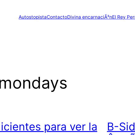
Autostopista
Contacto
Divina encarnaciÃ³n
El Rey Per
 mondays
licientes para ver la
B-Sid