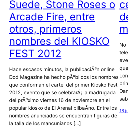
Suede, Stone Roses o
c
Arcade Fire, entre
d
otros, primeros
m
nombres del KIOSKO
No 
FEST 2012
tel
eve
que
Hace escasos minutos, la publicaciÃ³n online
Lon
Dod Magazine ha hecho pÃºblicos los nombres
pri
que conforman el cartel del primer Kiosko Fest
Dan
2012, evento que se celebrarÃ¡ la madrugada
sab
del prÃ³ximo viernes 16 de noviembre en el
popular kiosko de El Arenal bilbaÃ­no. Entre los
18 j
nombres anunciados se encuentran figuras de
la talla de los mancunianos […]