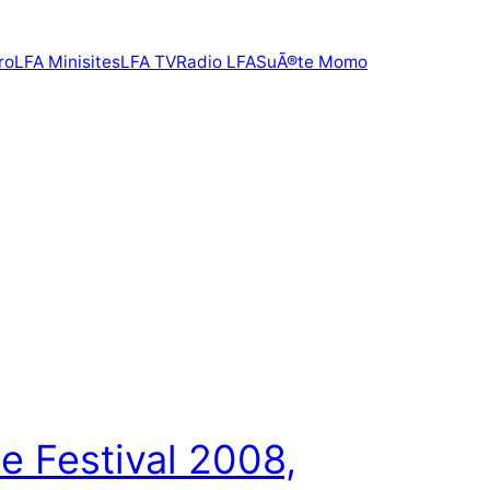
ro
LFA Minisites
LFA TV
Radio LFA
SuÃ®te Momo
e Festival 2008,