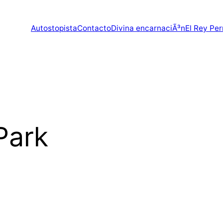
Autostopista
Contacto
Divina encarnaciÃ³n
El Rey Per
Park