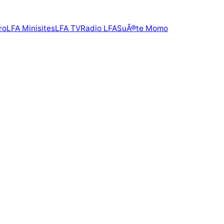
ro
LFA Minisites
LFA TV
Radio LFA
SuÃ®te Momo