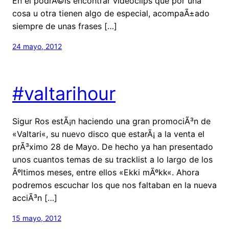
En el podrÃ©is encontrar videoclips que por una
cosa u otra tienen algo de especial, acompaÃ±ado
siempre de unas frases […]
24 mayo, 2012
#valtarihour
Sigur Ros estÃ¡n haciendo una gran promociÃ³n de
«Valtari«, su nuevo disco que estarÃ¡ a la venta el
prÃ³ximo 28 de Mayo. De hecho ya han presentado
unos cuantos temas de su tracklist a lo largo de los
Ãºltimos meses, entre ellos «Ekki mÃºkk«. Ahora
podremos escuchar los que nos faltaban en la nueva
acciÃ³n […]
15 mayo, 2012