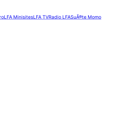
ro
LFA Minisites
LFA TV
Radio LFA
SuÃ®te Momo