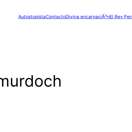
Autostopista
Contacto
Divina encarnaciÃ³n
El Rey Per
 murdoch