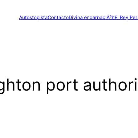
Autostopista
Contacto
Divina encarnaciÃ³n
El Rey Per
ghton port authori