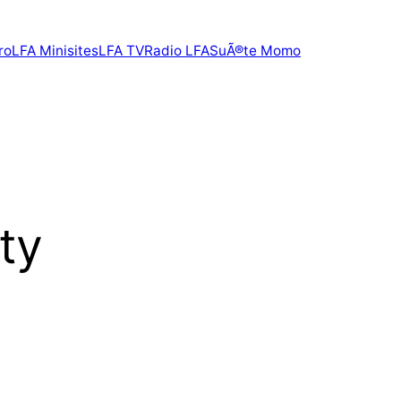
ro
LFA Minisites
LFA TV
Radio LFA
SuÃ®te Momo
ty