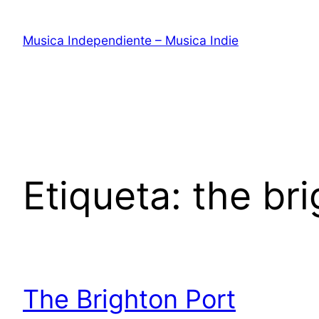
Saltar
al
Musica Independiente – Musica Indie
contenido
Etiqueta:
the bri
The Brighton Port