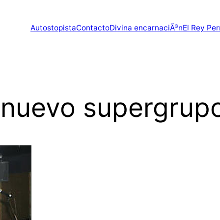
Autostopista
Contacto
Divina encarnaciÃ³n
El Rey Per
 nuevo supergrup