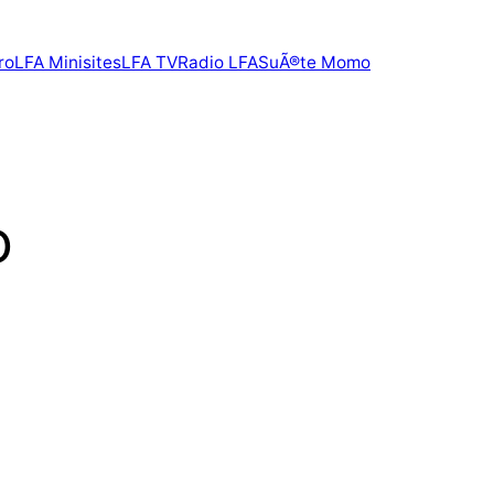
ro
LFA Minisites
LFA TV
Radio LFA
SuÃ®te Momo
o