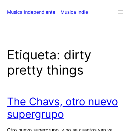
Saltar
al
Musica Independiente – Musica Indie
contenido
Etiqueta:
dirty
pretty things
The Chavs, otro nuevo
supergrupo
Otro nuevo supergrupo, y no se cuantos van ya,