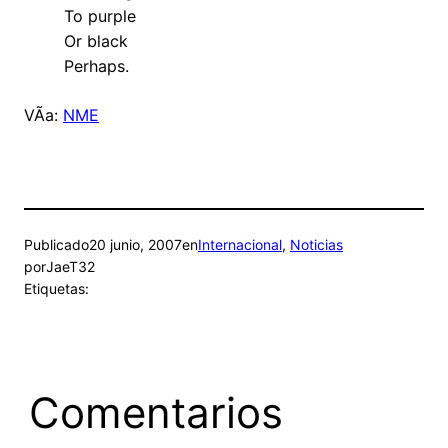
To purple
Or black
Perhaps.
VÃ­a:
NME
Publicado
20 junio, 2007
en
Internacional
, 
Noticias
por
JaeT32
Etiquetas:
Comentarios