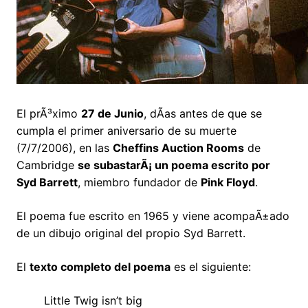
El prÃ³ximo
27 de Junio
, dÃ­as antes de que se
cumpla el primer aniversario de su muerte
(7/7/2006), en las
Cheffins Auction Rooms
de
Cambridge
se subastarÃ¡ un poema escrito por
Syd Barrett
, miembro fundador de
Pink Floyd
.
El poema fue escrito en 1965 y viene acompaÃ±ado
de un dibujo original del propio Syd Barrett.
El
texto completo del poema
es el siguiente:
Little Twig isn’t big