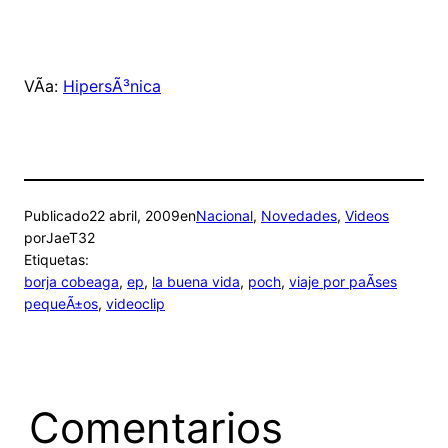
VÃ­a:
HipersÃ³nica
Publicado
22 abril, 2009
en
Nacional
, 
Novedades
, 
Videos
por
JaeT32
Etiquetas:
borja cobeaga
, 
ep
, 
la buena vida
, 
poch
, 
viaje por paÃ­ses
pequeÃ±os
, 
videoclip
Comentarios