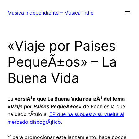
Saltar
al
Musica Independiente – Musica Indie
contenido
«Viaje por Paises
PequeÃ±os» – La
Buena Vida
La
versiÃ³n que La Buena Vida realizÃ³ del tema
«
Viaje por Paises PequeÃ±os
» de Poch es la que
ha dado tÃ­tulo al
EP que ha supuesto su vuelta al
mercado discogrÃ¡fico
.
Y para promocionar este lanzamiento, hace pocos