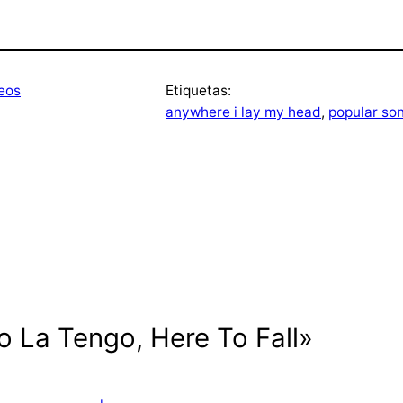
eos
Etiquetas:
anywhere i lay my head
, 
popular so
o La Tengo, Here To Fall»