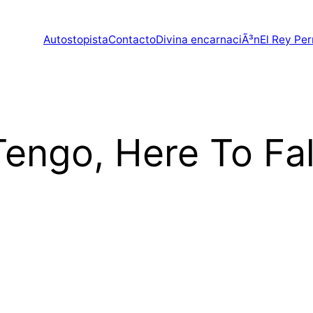
Autostopista
Contacto
Divina encarnaciÃ³n
El Rey Per
engo, Here To Fal