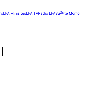
ro
LFA Minisites
LFA TV
Radio LFA
SuÃ®te Momo
l