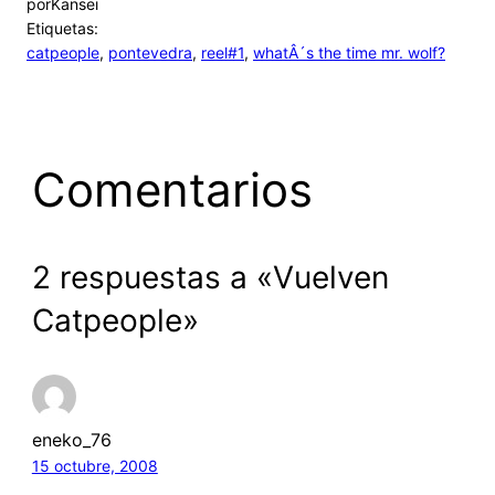
por
Kansei
Etiquetas:
catpeople
, 
pontevedra
, 
reel#1
, 
whatÂ´s the time mr. wolf?
Comentarios
2 respuestas a «Vuelven
Catpeople»
eneko_76
15 octubre, 2008