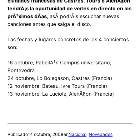
ciudades francesas de Castres, Tours o AlenÃ§on
tendrÃ¡s la oportunidad de verles en directo en los
prÃ³ximos dÃ­as
, asÃ­ podrÃ¡s escuchar nuevas
canciones antes que salga el disco.
Las fechas y lugares concretos de los 4 conciertos
son:
16 octubre, PabellÃ³n Campus universitario,
Pontevedra
24 octubre, Lo Bolegason, Castres (Francia)
12 noviembre, Bateau, Ivre Tours (Francia)
13 noviembre, La Luciole, AlenÃ§on (Francia)
Publicado
14 octubre, 2008
en
Nacional
, 
Novedades