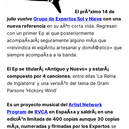
El prÃ³ximo 14 de
julio vuelve
Grupo de Expertos Sol y Nieve
con una
nueva referencia
en su aÃºn corta vida. Regresan
con un primer Ep al que posteriormente
acompaÃ±arÃ¡ seguramente alguno mÃ¡s que
«reivindica el espÃ­ritu artesanal y domÃ©stico» que
siempre acompaÃ±a a la banda.
El Ep se titularÃ¡ «Antiguo y Nuevo» y estarÃ¡
compuesto por 4 canciones
, entre ellas ‘La Reina
de Inglaterra’ y una versiÃ³n del tema de Gram
Parsons ‘Hickory Wind’
Es un proyecto musical del
Artist Network
Program
de
RVCA
en EspaÃ±a y saldrÃ¡ en una
ediciÃ³n limitada de 400 copias aunque 30 copias
mÃ¡s, numeradas y firmadas por los Expertos
se