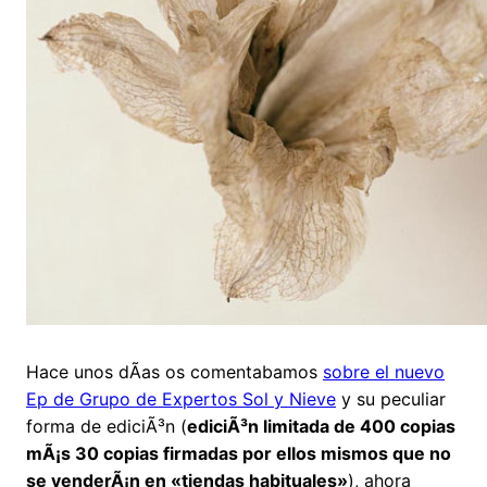
Hace unos dÃ­as os comentabamos
sobre el nuevo
Ep de Grupo de Expertos Sol y Nieve
y su peculiar
forma de ediciÃ³n (
ediciÃ³n limitada de 400 copias
mÃ¡s 30 copias firmadas por ellos mismos que no
se venderÃ¡n en «tiendas habituales»
), ahora